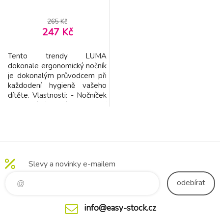
265 Kč
247 Kč
Tento trendy LUMA
dokonale ergonomický nočník
je dokonalým průvodcem při
každodení hygieně vašeho
dítěte. Vlastnosti: - Nočníček
je dvojdílný. - Má vytahovací
vnitřní část, která jde snadno
vyjmout pomocí praktického
úchopu, díky čemuž je čištění
opravdu velmi snadné. -
Rozměry: 26,5 x 24 x 13 cm.
Slevy a novinky e-mailem
- Vyrobeno v Holandsku.
Varování: Nen
odebírat
info@easy-stock.cz