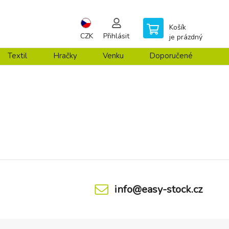
Košík
CZK
Přihlásit
je prázdný
Textil
Hračky
Venku
Doporučené
info@easy-stock.cz