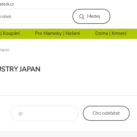
stock.cz
Hledej
 | Koupání
Pro Maminky | Nošení
Doma | Krmení
 Japan
USTRY JAPAN
Chci
odebírat