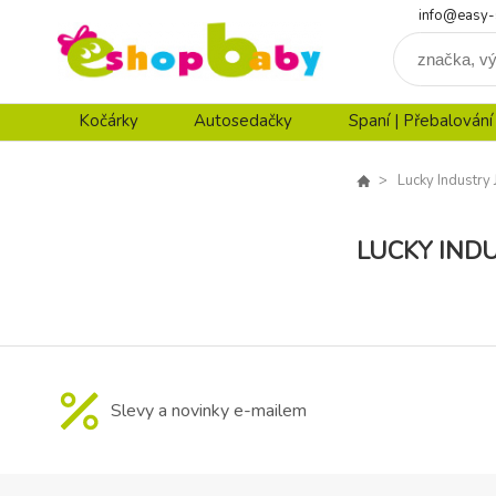
info@easy-
Kočárky
Autosedačky
Spaní | Přebalování
Lucky Industry
LUCKY IND
Slevy a novinky e-mailem