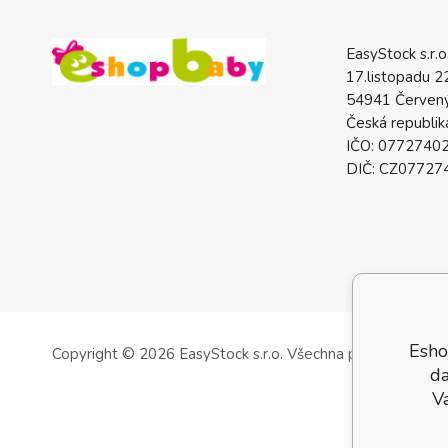
EasyStock s.r.o
17.listopadu 2
54941 Červený
Česká republik
IČO: 0772740
DIČ: CZ07727
Esho
Copyright © 2026 EasyStock s.r.o.
Všechna práva vyhrazen
da
V