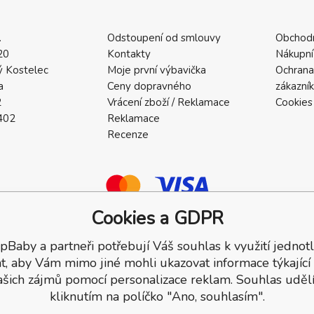
.
Odstoupení od smlouvy
Obchod
20
Kontakty
Nákupní
 Kostelec
Moje první výbavička
Ochrana
a
Ceny dopravného
zákazní
2
Vrácení zboží / Reklamace
Cookies
402
Reklamace
Recenze
Cookies a GDPR
pBaby a partneři potřebují Váš souhlas k využití jednotl
a.
t, aby Vám mimo jiné mohli ukazovat informace týkající
ašich zájmů pomocí personalizace reklam. Souhlas udělí
kliknutím na políčko "Ano, souhlasím".