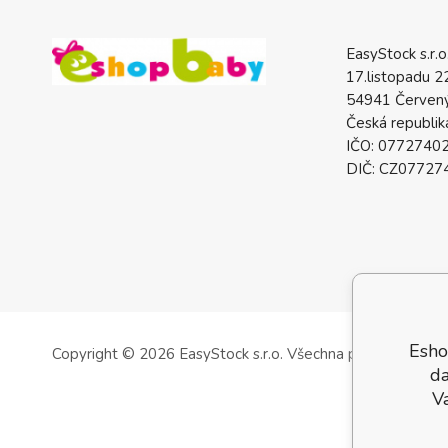
EasyStock s.r.o
17.listopadu 2
54941 Červený
Česká republik
IČO: 0772740
DIČ: CZ07727
Esho
Copyright © 2026 EasyStock s.r.o.
Všechna práva vyhrazen
da
V