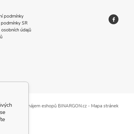
ní podmínky
 podmínky SR
 osobních údajů
ků
ivých
Tvorba a pronájem eshopů
BINARGON.cz
-
Mapa stránek
 se
te