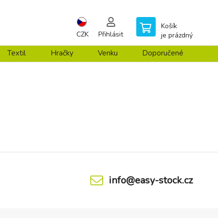
Košík
CZK
Přihlásit
je prázdný
Textil
Hračky
Venku
Doporučené
info@easy-stock.cz