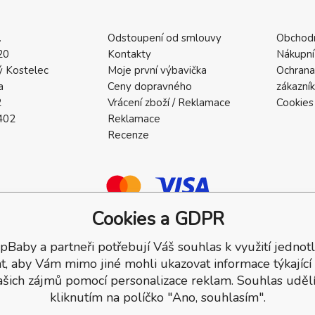
.
Odstoupení od smlouvy
Obchod
20
Kontakty
Nákupní
 Kostelec
Moje první výbavička
Ochrana
a
Ceny dopravného
zákazní
2
Vrácení zboží / Reklamace
Cookies
402
Reklamace
Recenze
Cookies a GDPR
pBaby a partneři potřebují Váš souhlas k využití jednotl
a.
t, aby Vám mimo jiné mohli ukazovat informace týkající
ašich zájmů pomocí personalizace reklam. Souhlas udělí
kliknutím na políčko "Ano, souhlasím".