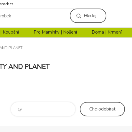
stock.cz
Hledej
 | Koupání
Pro Maminky | Nošení
Doma | Krmení
 AND PLANET
TY AND PLANET
Chci
odebírat