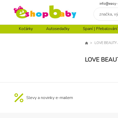
info@easy-
Kočárky
Autosedačky
Spaní | Přebalování
LOVE BEAUTY
LOVE BEAU
Slevy a novinky e-mailem