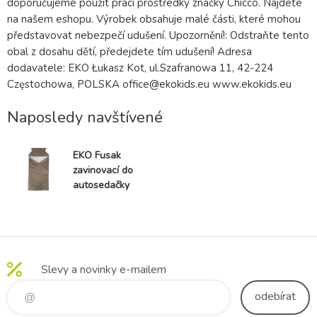
doporučujeme použít prací prostředky značky Chicco. Najdete
na našem eshopu. Výrobek obsahuje malé části, které mohou
představovat nebezpečí udušení. Upozornění!: Odstraňte tento
obal z dosahu dětí, předejdete tím udušení! Adresa
dodavatele: EKO Łukasz Kot, ul.Szafranowa 11, 42-224
Częstochowa, POLSKA office@ekokids.eu www.ekokids.eu
Naposledy navštívené
EKO Fusak
zavinovací do
autosedačky
VELVET Fox
110x100 cm
Slevy a novinky e-mailem
odebírat