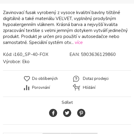
Zavinovací fusak vyrobený z vysoce kvalitní bavlny tištěné
digitálně a také materiálu VELVET, vyplněný prodyšným
hypoalergenním vláknem. Krásná barva a nejvyšší kvalita
zpracování textilie s velmi jemným dotykem vytváří jedinečný
produkt. Produkt je určen pro použití v autosedačce nebo
samostatně. Speciální systém otv...
více
Kód:
i160_SP-40-FOX
EAN:
5903636129860
Výrobce:
Eko
Do oblíbených
Dotaz prodejci
Porovnání
Hlídání
Sdílet