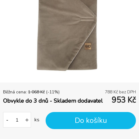
Běžná cena:
1 068
Kč
(-
11
%)
788
Kč bez DPH
953
Kč
Obvykle do 3 dnů - Skladem dodavatel
Do košíku
-
+
ks