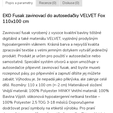
Popis a parametry
Recenze (0)
Diskuse (0)
EKO Fusak zavinovací do autosedačky VELVET Fox
110x100 cm
Zavinovací fusak vyrobený z vysoce kvalitní bavlny tištěné
digitálně a také materiálu VELVET, vyplněný prodyšným
hypoalergenním vláknem. Krásná barva a nejvyšší kvalita
zpracování textilie s velmi jemným dotykem vytváří jedinečný
produkt. Produkt je určen pro použití v autosedačce nebo
samostatně. Speciální systém otvorů a spon umožňuje v
autosedačce připevnit zavinovací fusak, aniž byste museli
rozepnout pásy, po připevnění a zapnutí dítěte jej můžete
zabalit. Výhodou je, že nepadá jako přikrývka, ale zakryje celé
dítě. Rozměry: 110 x 100 cm (+-2 cm) Materiálové složení:
Vnější materiál: 100% Polyester MINKY Vnitřní materiál: 100%
Bavlna Výplň: silikonová hypoalergenní netkaná textilie –
100% Polyester 2,5 TOG 3-18 měsíců Doporučujeme
dodržovat prací symboly na etiketě výrobku. Pro praní