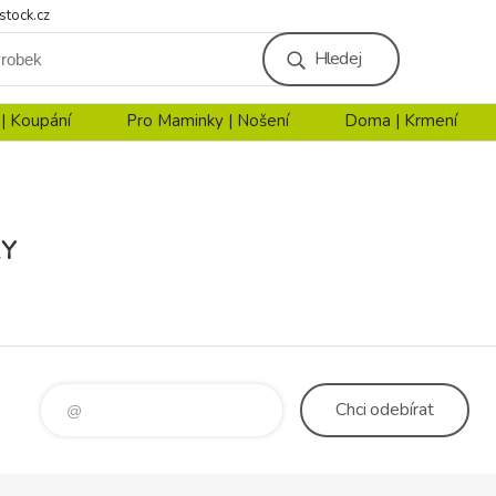
stock.cz
Hledej
 | Koupání
Pro Maminky | Nošení
Doma | Krmení
RY
Chci
odebírat