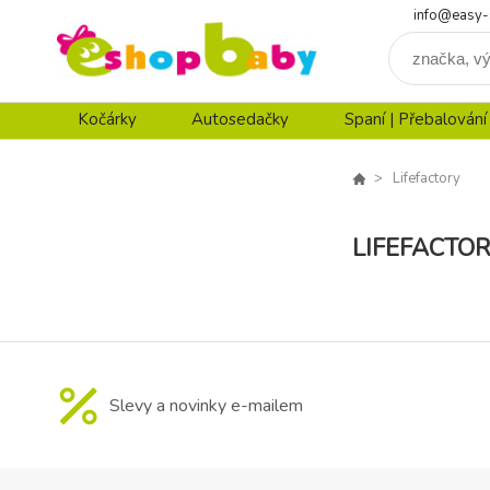
info@easy-
Kočárky
Autosedačky
Spaní | Přebalování
Lifefactory
LIFEFACTO
Slevy a novinky e-mailem