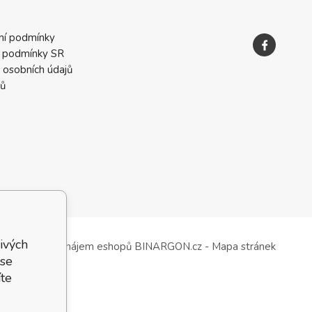
ní podmínky
 podmínky SR
 osobních údajů
ků
ivých
Tvorba a pronájem eshopů
BINARGON.cz
-
Mapa stránek
 se
te