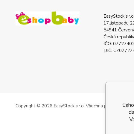
EasyStock s.r.o
17.listopadu 2
54941 Červený
Česká republik
IČO: 0772740
DIČ: CZ07727
Esho
Copyright © 2026 EasyStock s.r.o.
Všechna práva vyhrazen
da
V