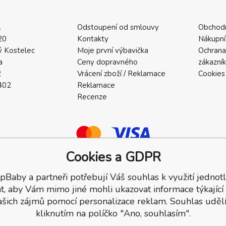
.
Odstoupení od smlouvy
Obchod
20
Kontakty
Nákupní
 Kostelec
Moje první výbavička
Ochrana
a
Ceny dopravného
zákazní
2
Vrácení zboží / Reklamace
Cookies
402
Reklamace
Recenze
Cookies a GDPR
pBaby a partneři potřebují Váš souhlas k využití jednotl
a.
t, aby Vám mimo jiné mohli ukazovat informace týkající
ašich zájmů pomocí personalizace reklam. Souhlas udělí
kliknutím na políčko "Ano, souhlasím".