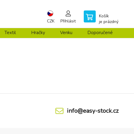
Košík
CZK
Přihlásit
je prázdný
Textil
Hračky
Venku
Doporučené
info@easy-stock.cz