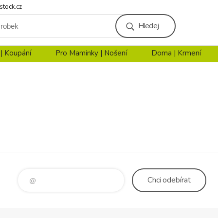
stock.cz
Hledej
 | Koupání
Pro Maminky | Nošení
Doma | Krmení
Chci
odebírat