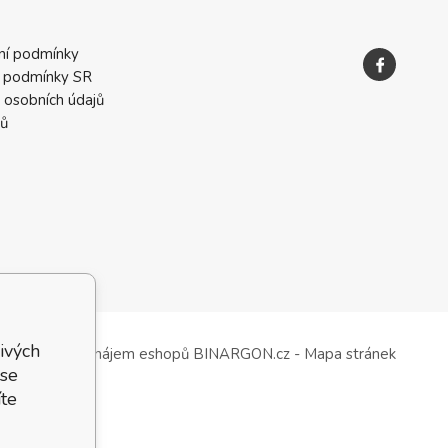
ní podmínky
 podmínky SR
 osobních údajů
ků
ivých
Tvorba a pronájem eshopů
BINARGON.cz
-
Mapa stránek
 se
te