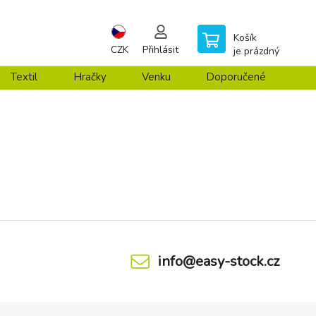
Košík
CZK
Přihlásit
je prázdný
Textil
Hračky
Venku
Doporučené
info@easy-stock.cz