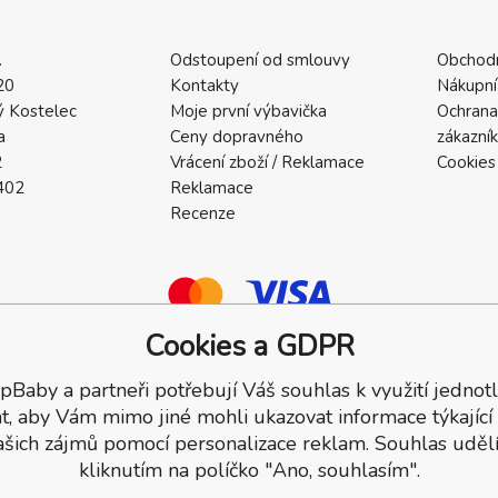
.
Odstoupení od smlouvy
Obchod
20
Kontakty
Nákupní
 Kostelec
Moje první výbavička
Ochrana
a
Ceny dopravného
zákazní
2
Vrácení zboží / Reklamace
Cookies
402
Reklamace
Recenze
Cookies a GDPR
pBaby a partneři potřebují Váš souhlas k využití jednotl
a.
t, aby Vám mimo jiné mohli ukazovat informace týkající
ašich zájmů pomocí personalizace reklam. Souhlas udělí
kliknutím na políčko "Ano, souhlasím".