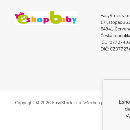
EasyStock s.r.o
17.listopadu 2
54941 Červený
Česká republik
IČO: 0772740
DIČ: CZ07727
Esho
Copyright © 2026 EasyStock s.r.o.
Všechna práva vyhrazen
da
V