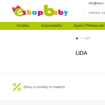
info@easy-
Kočárky
Autosedačky
Spaní | Přebalování
Lida
LIDA
Slevy a novinky e-mailem