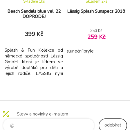
Skladem 1
ks
Skladem 2
ks
Beach Sandals blue vel. 22
Lässig Splash Sunspecs 2018
DOPRODEJ
353 Kč
399 Kč
259 Kč
Splash & Fun Kolekce od
sluneční brýle
německé společnosti Lässig
GmbH, která je lídrem ve
výrobě doplňků pro děti a
jejich rodiče. LÄSSIG nyní
přichází s kolekcí plavek a
doplňků, které se opět řadí
mezi top produkty. LÄSSIG
se zaměřuje na maximální
funkčnost svých výrobků a
věnuje se i těm nejmenším
Slevy a novinky e-mailem
detailům. Splash & Fun je
unikátní kombinací
odebírat