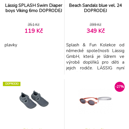
Lässig SPLASH Swim Diaper
Beach Sandals blue vel. 24
boys Viking 6mo DOPRODEJ
DOPRODEJ
351 Kč
399 Kč
119 Kč
349 Kč
plavky
Splash & Fun Kolekce od
německé společnosti Lässig
GmbH, která je lídrem ve
výrobě doplňků pro děti a
jejich rodiče. LÄSSIG nyní
přichází s kolekcí plavek a
doplňků, které se opět řadí
DOPRODEJ
mezi top produkty. LÄSSIG
-27%
se zaměřuje na maximální
funkčnost svých výrobků a
věnuje se i těm nejmenším
detailům. Splash & Fun je
unikátní kombinací