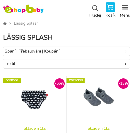
Košík
Menu
Hledej
Lässig Splash
LÄSSIG SPLASH
Spaní | Přebalování | Koupání
Textil
DOPRODEJ
DOPRODEJ
-66%
-13%
Skladem 1
ks
Skladem 1
ks