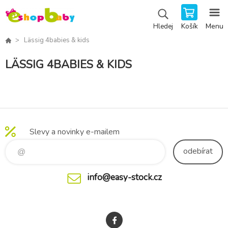
Košík
Menu
Hledej
Lässig 4babies & kids
LÄSSIG 4BABIES & KIDS
Slevy a novinky e-mailem
odebírat
info@easy-stock.cz