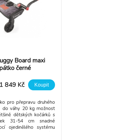
Buggy Board maxi
pátko černé
1 849 Kč
Koupit
tko pro přepravu druhého
t) do váhy 20 kg možnost
ětšině dětských kočárků s
ubek 31-54 cm snadné
cí ojedinělého systému
Y-FIT™ univerzální
ací prvky na trubky