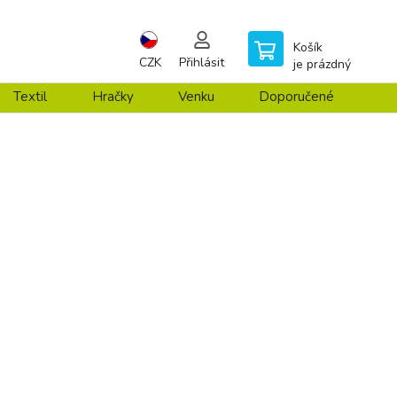
Košík
CZK
Přihlásit
je prázdný
Textil
Hračky
Venku
Doporučené