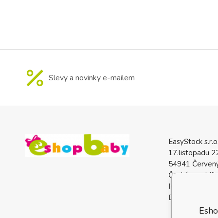
čtvercového, 
průřezu do
upevňovací ře
Slevy a novinky e-mailem
EasyStock s.r.o
17.listopadu 2
54941 Červený
Česká republik
IČO: 0772740
DIČ: CZ07727
Esho