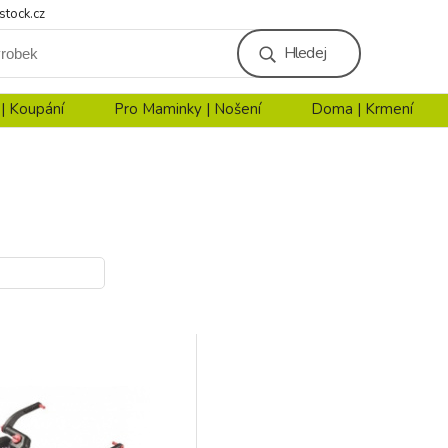
stock.cz
Hledej
 | Koupání
Pro Maminky | Nošení
Doma | Krmení