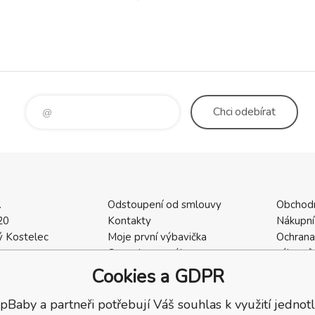
oválného nebo kruhového
 max.obvodu 20 cm -
m
Chci
odebírat
.
Odstoupení od smlouvy
Obchod
20
Kontakty
Nákupní
 Kostelec
Moje první výbavička
Ochrana
a
Ceny dopravného
zákazní
2
Vrácení zboží / Reklamace
Cookies
Cookies a GDPR
402
Reklamace
Recenze
pBaby a partneři potřebují Váš souhlas k využití jednotl