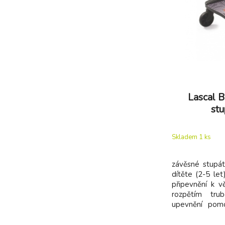
Lascal 
stu
Skladem 1
ks
závěsné stupá
dítěte (2-5 le
připevnění k v
rozpětím tr
upevnění pomo
LASCAL EAS
rychloupín