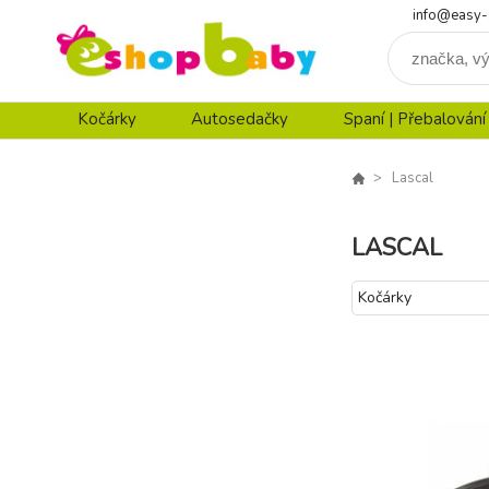
info@easy-
Kočárky
Autosedačky
Spaní | Přebalování
Lascal
LASCAL
Kočárky