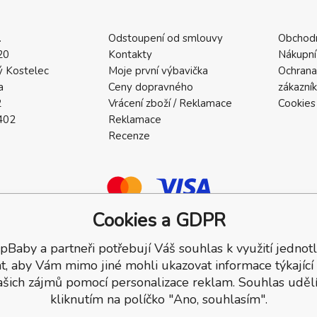
.
Odstoupení od smlouvy
Obchod
20
Kontakty
Nákupní
 Kostelec
Moje první výbavička
Ochrana
a
Ceny dopravného
zákazní
2
Vrácení zboží / Reklamace
Cookies
402
Reklamace
Recenze
Cookies a GDPR
pBaby a partneři potřebují Váš souhlas k využití jednotl
a.
t, aby Vám mimo jiné mohli ukazovat informace týkající
ašich zájmů pomocí personalizace reklam. Souhlas udělí
kliknutím na políčko "Ano, souhlasím".