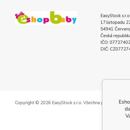
EasyStock s.r.o
17.listopadu 2
54941 Červený
Česká republik
IČO: 0772740
DIČ: CZ07727
Esho
Copyright © 2026 EasyStock s.r.o.
Všechna práva vyhrazen
da
V