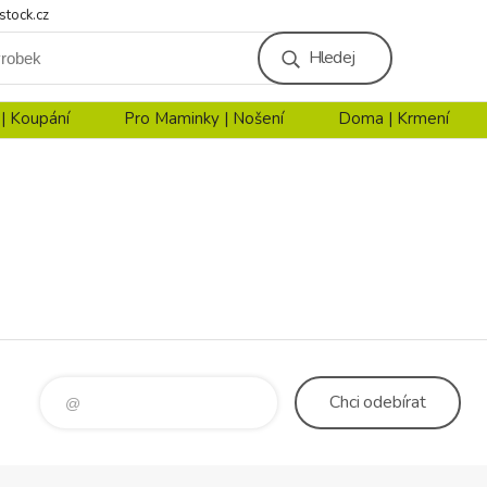
stock.cz
Hledej
 | Koupání
Pro Maminky | Nošení
Doma | Krmení
Chci
odebírat