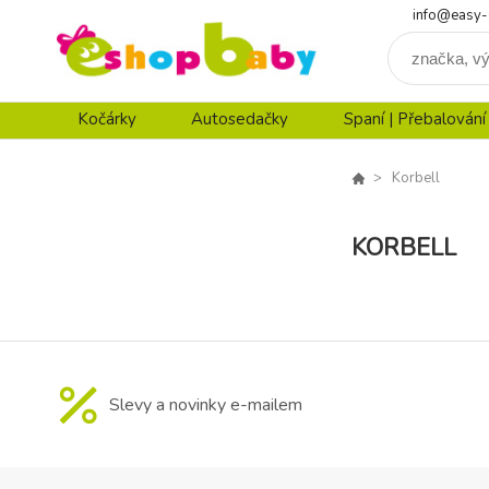
info@easy-
Kočárky
Autosedačky
Spaní | Přebalování
Korbell
KORBELL
Slevy a novinky e-mailem