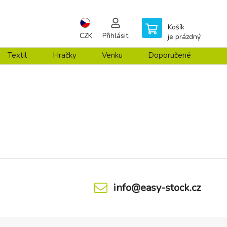
Košík
CZK
Přihlásit
je prázdný
Textil
Hračky
Venku
Doporučené
info@easy-stock.cz