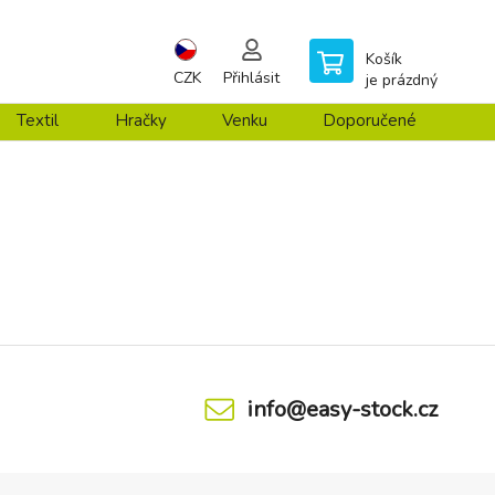
Košík
CZK
Přihlásit
je prázdný
Textil
Hračky
Venku
Doporučené
info@easy-stock.cz