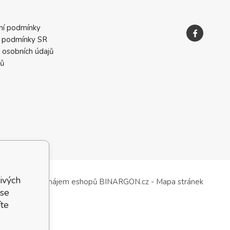
ní podmínky
 podmínky SR
 osobních údajů
ků
ivých
Tvorba a pronájem eshopů
BINARGON.cz
-
Mapa stránek
 se
te