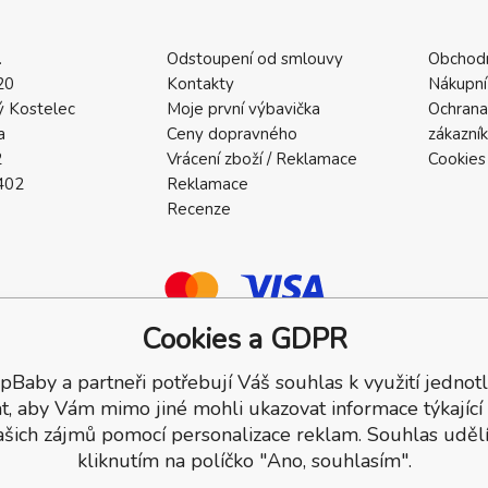
.
Odstoupení od smlouvy
Obchod
20
Kontakty
Nákupní
 Kostelec
Moje první výbavička
Ochrana
a
Ceny dopravného
zákazní
2
Vrácení zboží / Reklamace
Cookies
402
Reklamace
Recenze
Cookies a GDPR
pBaby a partneři potřebují Váš souhlas k využití jednotl
a.
t, aby Vám mimo jiné mohli ukazovat informace týkající
ašich zájmů pomocí personalizace reklam. Souhlas udělí
kliknutím na políčko "Ano, souhlasím".