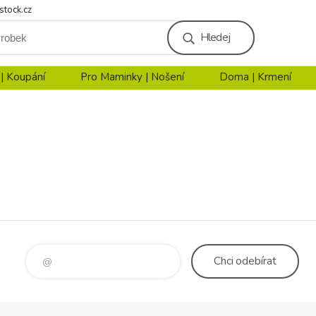
stock.cz
Hledej
 | Koupání
Pro Maminky | Nošení
Doma | Krmení
Chci
odebírat