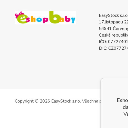
EasyStock s.r.o
17.listopadu 2
54941 Červený
Česká republik
IČO: 0772740
DIČ: CZ07727
Esho
Copyright © 2026 EasyStock s.r.o.
Všechna práva vyhrazen
da
V