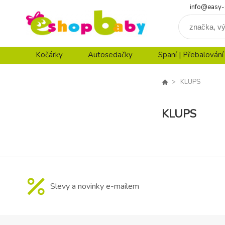
info@easy-
Kočárky
Autosedačky
Spaní | Přebalování
KLUPS
KLUPS
Slevy a novinky e-mailem