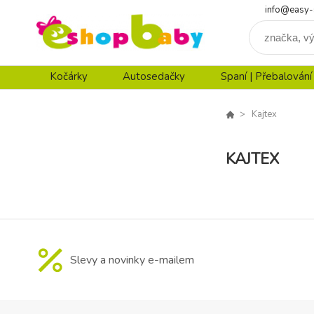
info@easy-
Kočárky
Autosedačky
Spaní | Přebalování
Kajtex
KAJTEX
Slevy a novinky e-mailem