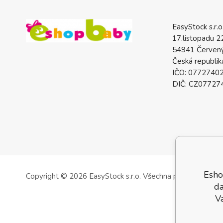
EasyStock s.r.o
17.listopadu 2
54941 Červený
Česká republik
IČO: 0772740
DIČ: CZ07727
Esho
Copyright © 2026 EasyStock s.r.o.
Všechna práva vyhrazen
da
V