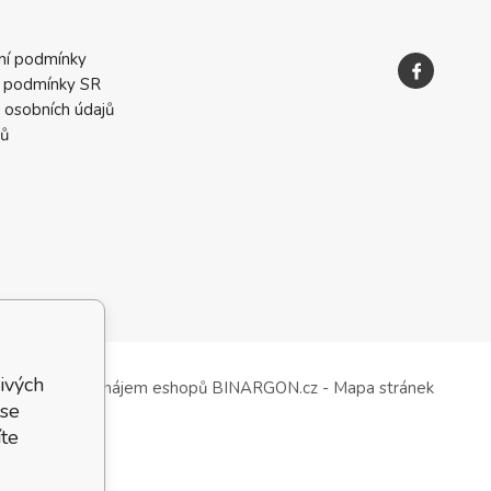
ní podmínky
 podmínky SR
 osobních údajů
ků
ivých
Tvorba a pronájem eshopů
BINARGON.cz
-
Mapa stránek
 se
te