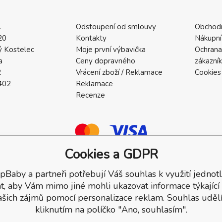
.
Odstoupení od smlouvy
Obchod
20
Kontakty
Nákupní
 Kostelec
Moje první výbavička
Ochrana
a
Ceny dopravného
zákazní
2
Vrácení zboží / Reklamace
Cookies
402
Reklamace
Recenze
Cookies a GDPR
pBaby a partneři potřebují Váš souhlas k využití jednotl
a.
t, aby Vám mimo jiné mohli ukazovat informace týkající
ašich zájmů pomocí personalizace reklam. Souhlas udělí
kliknutím na políčko "Ano, souhlasím".