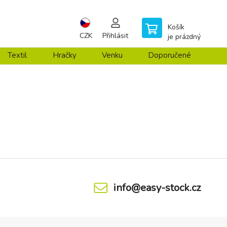
Košík
CZK
Přihlásit
je prázdný
Textil
Hračky
Venku
Doporučené
info@easy-stock.cz