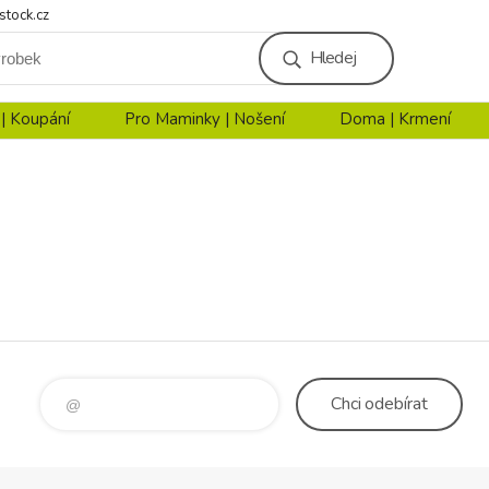
stock.cz
Hledej
 | Koupání
Pro Maminky | Nošení
Doma | Krmení
Chci
odebírat