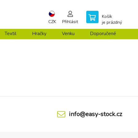
Košík
CZK
Přihlásit
je prázdný
Textil
Hračky
Venku
Doporučené
info@easy-stock.cz