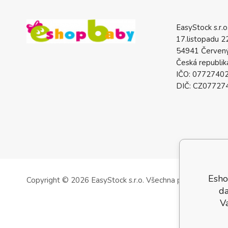
EasyStock s.r.o
17.listopadu 2
54941 Červený
Česká republik
IČO: 0772740
DIČ: CZ07727
Esho
Copyright © 2026 EasyStock s.r.o.
Všechna práva vyhrazen
da
V