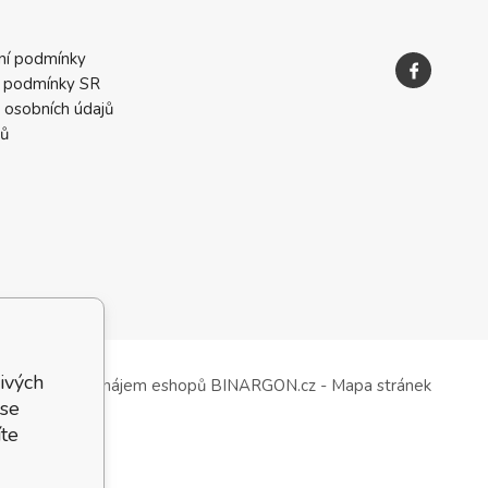
ní podmínky
 podmínky SR
 osobních údajů
ků
ivých
Tvorba a pronájem eshopů
BINARGON.cz
-
Mapa stránek
 se
te