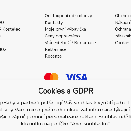
.
Odstoupení od smlouvy
Obchod
20
Kontakty
Nákupní
 Kostelec
Moje první výbavička
Ochrana
a
Ceny dopravného
zákazní
2
Vrácení zboží / Reklamace
Cookies
402
Reklamace
Recenze
Cookies a GDPR
pBaby a partneři potřebují Váš souhlas k využití jednotl
a.
t, aby Vám mimo jiné mohli ukazovat informace týkající
ašich zájmů pomocí personalizace reklam. Souhlas udělí
kliknutím na políčko "Ano, souhlasím".