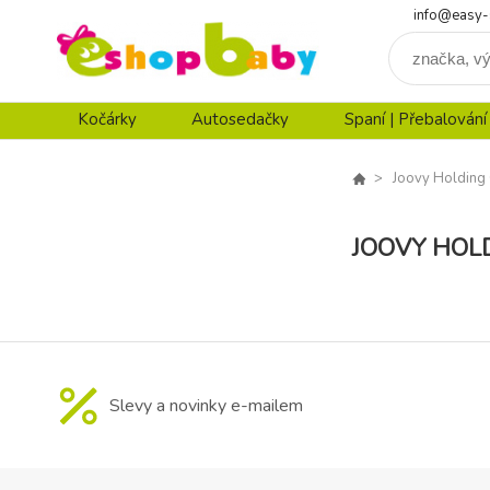
info@easy-
Kočárky
Autosedačky
Spaní | Přebalování
Joovy Holding 
JOOVY HOLD
Slevy a novinky e-mailem