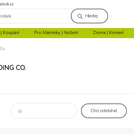
stock.cz
Hledej
 | Koupání
Pro Maminky | Nošení
Doma | Krmení
Co.
ING CO.
Chci
odebírat