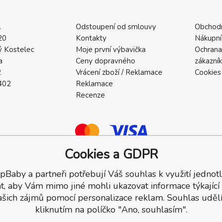
.
Odstoupení od smlouvy
Obchod
20
Kontakty
Nákupní
 Kostelec
Moje první výbavička
Ochrana
a
Ceny dopravného
zákazní
2
Vrácení zboží / Reklamace
Cookies
402
Reklamace
Recenze
Cookies a GDPR
pBaby a partneři potřebují Váš souhlas k využití jednotl
a.
t, aby Vám mimo jiné mohli ukazovat informace týkající
ašich zájmů pomocí personalizace reklam. Souhlas udělí
kliknutím na políčko "Ano, souhlasím".