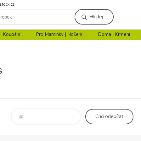
stock.cz
Hledej
 | Koupání
Pro Maminky | Nošení
Doma | Krmení
S
Chci
odebírat