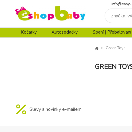
info@easy-
Kočárky
Autosedačky
Spaní | Přebalování
Green Toys
GREEN TOY
Slevy a novinky e-mailem