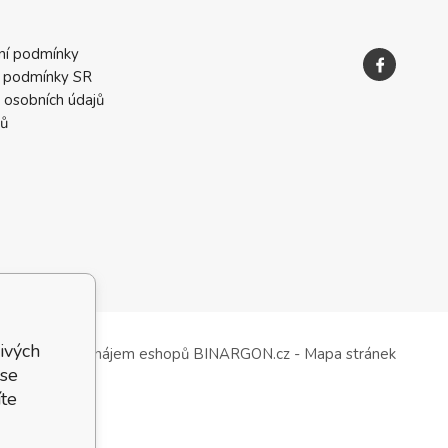
ní podmínky
 podmínky SR
 osobních údajů
ků
ivých
Tvorba a pronájem eshopů
BINARGON.cz
-
Mapa stránek
 se
te