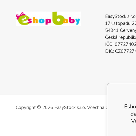
EasyStock s.r.o
17.listopadu 2
54941 Červený
Česká republik
IČO: 0772740
DIČ: CZ07727
Esho
Copyright © 2026 EasyStock s.r.o.
Všechna práva vyhrazen
da
V