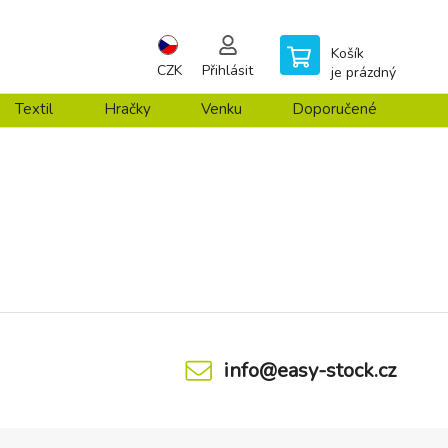
Košík
CZK
Přihlásit
je prázdný
Textil
Hračky
Venku
Doporučené
info@easy-stock.cz