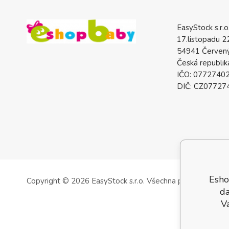
EasyStock s.r.o
17.listopadu 2
54941 Červený
Česká republik
IČO: 0772740
DIČ: CZ07727
Esho
Copyright © 2026 EasyStock s.r.o.
Všechna práva vyhrazen
da
V