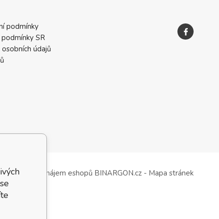
ní podmínky
 podmínky SR
 osobních údajů
ků
ivých
Tvorba a pronájem eshopů
BINARGON.cz
-
Mapa stránek
 se
te