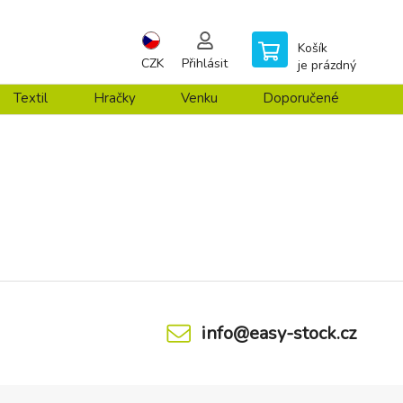
Košík
CZK
Přihlásit
je prázdný
Textil
Hračky
Venku
Doporučené
info@easy-stock.cz