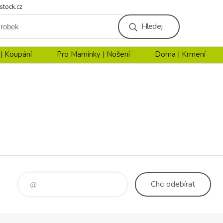
stock.cz
Hledej
 | Koupání
Pro Maminky | Nošení
Doma | Krmení
Chci
odebírat