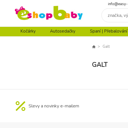
info@easy-
Kočárky
Autosedačky
Spaní | Přebalování
Galt
GALT
Slevy a novinky e-mailem