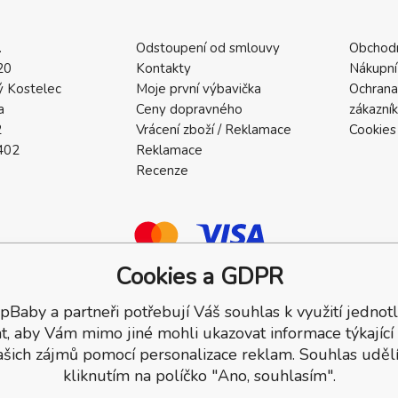
.
Odstoupení od smlouvy
Obchod
20
Kontakty
Nákupní
 Kostelec
Moje první výbavička
Ochrana
a
Ceny dopravného
zákazní
2
Vrácení zboží / Reklamace
Cookies
402
Reklamace
Recenze
Cookies a GDPR
pBaby a partneři potřebují Váš souhlas k využití jednotl
a.
t, aby Vám mimo jiné mohli ukazovat informace týkající
ašich zájmů pomocí personalizace reklam. Souhlas udělí
kliknutím na políčko "Ano, souhlasím".