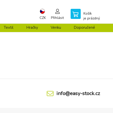
Košík
CZK
Přihlásit
je prázdný
Textil
Hračky
Venku
Doporučené
info@easy-stock.cz