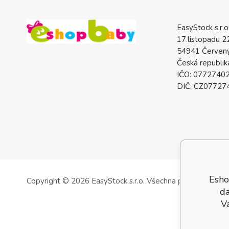
EasyStock s.r.o
17.listopadu 2
54941 Červený
Česká republik
IČO: 0772740
DIČ: CZ07727
Esho
Copyright © 2026 EasyStock s.r.o.
Všechna práva vyhrazen
da
V