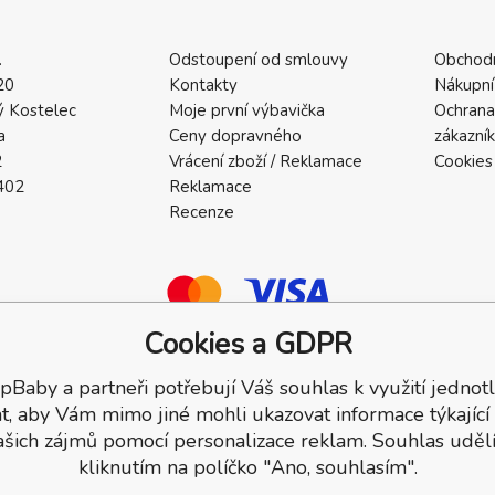
.
Odstoupení od smlouvy
Obchod
20
Kontakty
Nákupní
 Kostelec
Moje první výbavička
Ochrana
a
Ceny dopravného
zákazní
2
Vrácení zboží / Reklamace
Cookies
402
Reklamace
Recenze
Cookies a GDPR
pBaby a partneři potřebují Váš souhlas k využití jednotl
a.
t, aby Vám mimo jiné mohli ukazovat informace týkající
ašich zájmů pomocí personalizace reklam. Souhlas udělí
kliknutím na políčko "Ano, souhlasím".