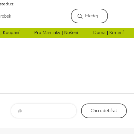
stock.cz
Hledej
 | Koupání
Pro Maminky | Nošení
Doma | Krmení
Chci
odebírat