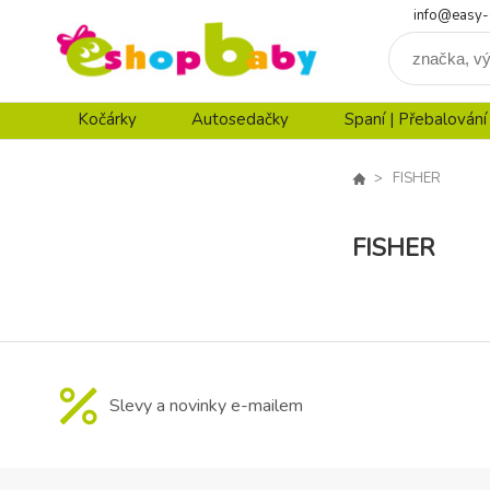
info@easy-
Kočárky
Autosedačky
Spaní | Přebalování
FISHER
FISHER
Slevy a novinky e-mailem