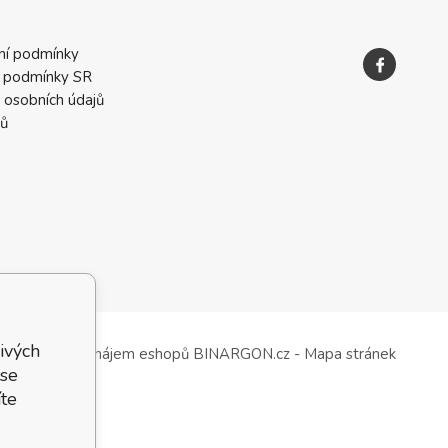
ní podmínky
 podmínky SR
 osobních údajů
ků
ivých
Tvorba a pronájem eshopů
BINARGON.cz
-
Mapa stránek
 se
te