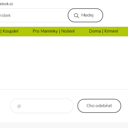
stock.cz
Hledej
 | Koupání
Pro Maminky | Nošení
Doma | Krmení
Chci
odebírat