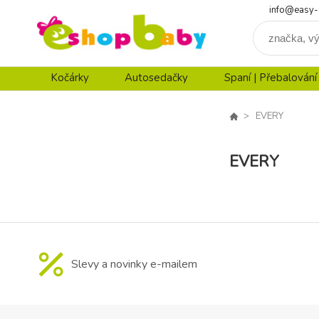
info@easy-
Kočárky
Autosedačky
Spaní | Přebalování
EVERY
EVERY
Slevy a novinky e-mailem