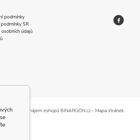
ní podmínky
 podmínky SR
 osobních údajů
ků
ivých
Tvorba a pronájem eshopů
BINARGON.cz
-
Mapa stránek
 se
te