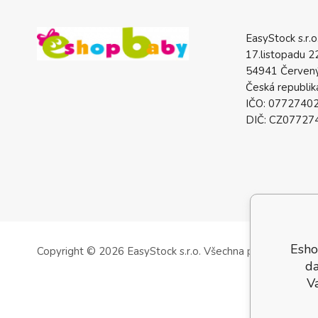
EasyStock s.r.o
17.listopadu 2
54941 Červený
Česká republik
IČO: 0772740
DIČ: CZ07727
Esho
Copyright © 2026 EasyStock s.r.o.
Všechna práva vyhrazen
da
V