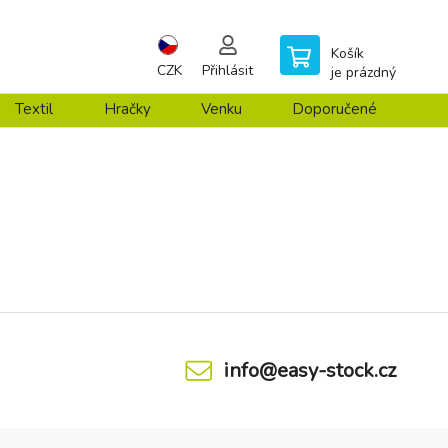
Košík
CZK
Přihlásit
je prázdný
Textil
Hračky
Venku
Doporučené
info@easy-stock.cz