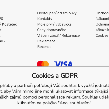
.
Odstoupení od smlouvy
Obchod
20
Kontakty
Nákupní
 Kostelec
Moje první výbavička
Ochrana
a
Ceny dopravného
zákazní
2
Vrácení zboží / Reklamace
Cookies
402
Reklamace
Recenze
Cookies a GDPR
pBaby a partneři potřebují Váš souhlas k využití jednotl
a.
t, aby Vám mimo jiné mohli ukazovat informace týkající
ašich zájmů pomocí personalizace reklam. Souhlas udělí
kliknutím na políčko "Ano, souhlasím".