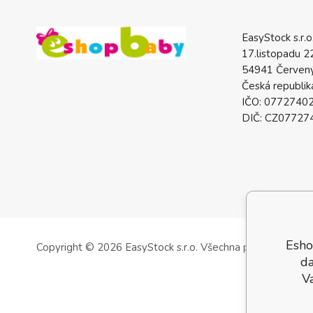
EasyStock s.r.o
17.listopadu 2
54941 Červený
Česká republik
IČO: 0772740
DIČ: CZ07727
Esho
Copyright © 2026 EasyStock s.r.o.
Všechna práva vyhrazen
da
V