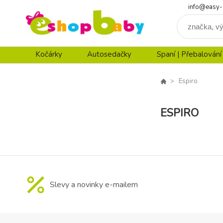
info@easy-
Kočárky
Autosedačky
Spaní | Přebalování
Espiro
ESPIRO
Slevy a novinky e-mailem