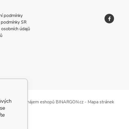
ní podmínky
 podmínky SR
 osobních údajů
ků
ivých
Tvorba a pronájem eshopů
BINARGON.cz
-
Mapa stránek
 se
te