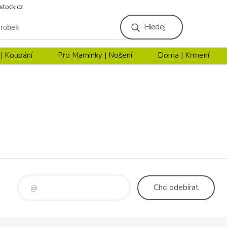
stock.cz
Hledej
 | Koupání
Pro Maminky | Nošení
Doma | Krmení
Chci
odebírat