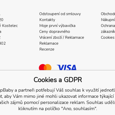
.
Odstoupení od smlouvy
Obchod
20
Kontakty
Nákupní
 Kostelec
Moje první výbavička
Ochrana
a
Ceny dopravného
zákazní
2
Vrácení zboží / Reklamace
Cookies
402
Reklamace
Recenze
Cookies a GDPR
pBaby a partneři potřebují Váš souhlas k využití jednotl
a.
t, aby Vám mimo jiné mohli ukazovat informace týkající
ašich zájmů pomocí personalizace reklam. Souhlas udělí
kliknutím na políčko "Ano, souhlasím".