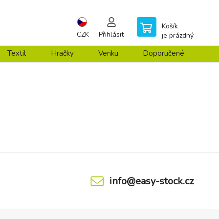
Košík
CZK
Přihlásit
je prázdný
Textil
Hračky
Venku
Doporučené
info@easy-stock.cz