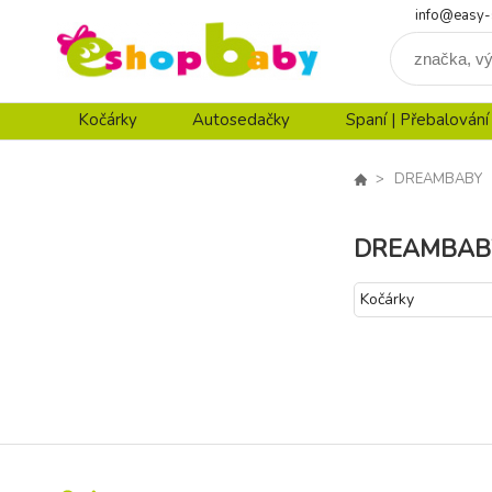
info@easy-
Kočárky
Autosedačky
Spaní | Přebalování
DREAMBABY
DREAMBAB
Kočárky