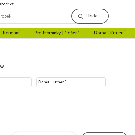
stock.cz
Hledej
 | Koupání
Pro Maminky | Nošení
Doma | Krmení
Y
Doma | Krmení