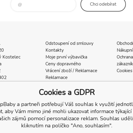
Chci
odebírat
.
Odstoupení od smlouvy
Obchod
20
Kontakty
Nákupní
 Kostelec
Moje první výbavička
Ochrana
a
Ceny dopravného
zákazní
2
Vrácení zboží / Reklamace
Cookies
402
Reklamace
Recenze
Cookies a GDPR
pBaby a partneři potřebují Váš souhlas k využití jednotl
t, aby Vám mimo jiné mohli ukazovat informace týkající
ašich zájmů pomocí personalizace reklam. Souhlas udělí
kliknutím na políčko "Ano, souhlasím".
a.