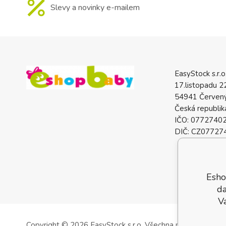
Slevy a novinky e-mailem
EasyStock s.r.o
17.listopadu 2
54941 Červený
Česká republik
IČO: 0772740
DIČ: CZ07727
Esho
da
V
Copyright © 2026 EasyStock s.r.o.
Všechna práva vyhrazen