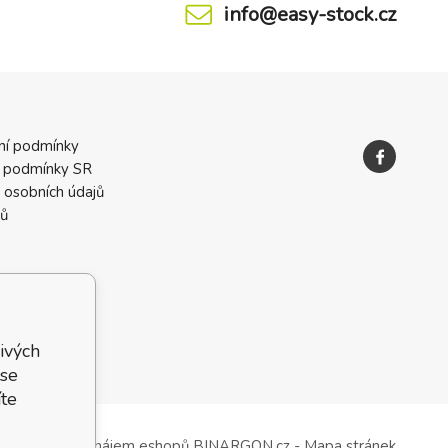
info@easy-stock.cz
ní podmínky
 podmínky SR
 osobních údajů
ků
ivých
 se
te
Tvorba a pronájem eshopů
BINARGON.cz
-
Mapa stránek