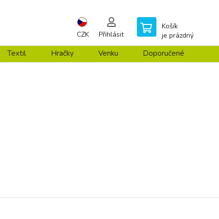
Košík
CZK
Přihlásit
je prázdný
Textil
Hračky
Venku
Doporučené