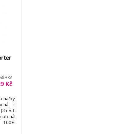
rter
599 Kč
9 Kč
lehačky,
ranná s
3 i 5-ti
ateriál
: 100%