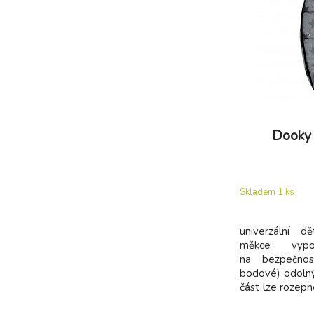
Dooky 
Skladem 1
ks
univerzální d
měkce vypo
na bezpečnos
bodové) odolný 
část lze rozepn
šňůrka na zat