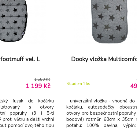
footmuff vel. L
Dooky vložka Multicomfo
1 550 Kč
Skladem 1
ks
1 199 Kč
49
ětský fusak do kočárku
univerzální vložka - vhodná do 
lstrovaný s otvory
kočárku, autosedačky oboust
tní popruhy (3 i 5-ti
otvory pro bezpečnostní popruhy (
proti větru a dešti vrchní
bodové) rozměr: 68cm x 35cm m
out pomocí dvojitého zipu
potahu: 100% bavlna, výplň
áhnutí kolem hlavičky v
polyester