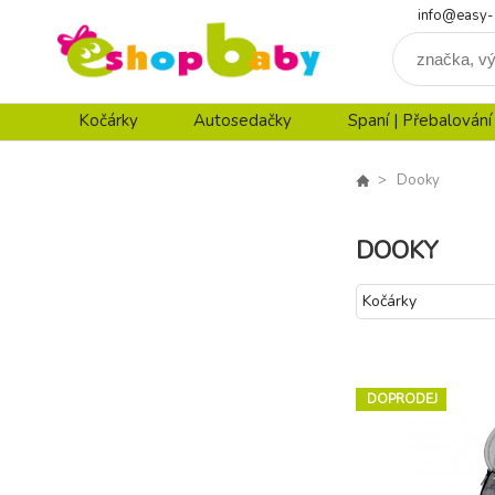
info@easy-
Kočárky
Autosedačky
Spaní | Přebalování
Dooky
DOOKY
Kočárky
DOPRODEJ