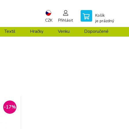
Košík
CZK
Přihlásit
je prázdný
Textil
Hračky
Venku
Doporučené
-17%