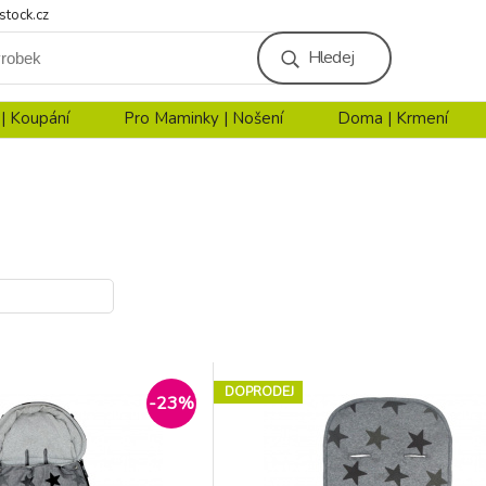
stock.cz
Hledej
 | Koupání
Pro Maminky | Nošení
Doma | Krmení
DOPRODEJ
-23%