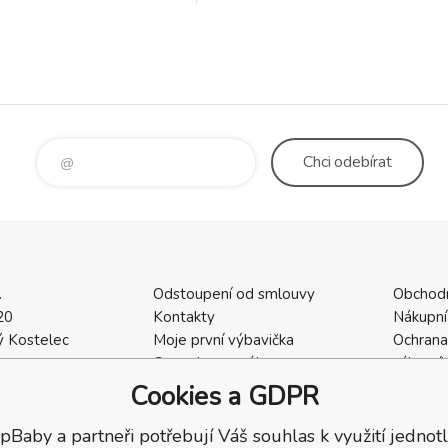
popruh pro upevnění ua
omyvatelná část v oblasti
l: polyester rozměr:
Chci
odebírat
.
Odstoupení od smlouvy
Obchod
20
Kontakty
Nákupní
 Kostelec
Moje první výbavička
Ochrana
a
Ceny dopravného
zákazní
2
Vrácení zboží / Reklamace
Cookies
Cookies a GDPR
402
Reklamace
Recenze
pBaby a partneři potřebují Váš souhlas k využití jednotl