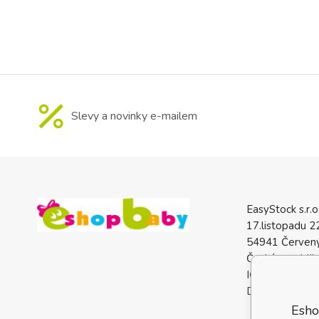
zadní části 
opěrku kočárku 
nožiček materiá
Slevy a novinky e-mailem
EasyStock s.r.o
17.listopadu 2
54941 Červený
Česká republik
IČO: 0772740
DIČ: CZ07727
Esho