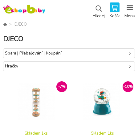
Košík
Menu
Hledej
DJECO
DJECO
Spaní | Přebalování | Koupání
Hračky
-7%
-10%
Skladem 1
ks
Skladem 1
ks