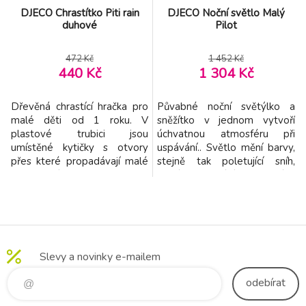
DJECO Chrastítko Piti rain
DJECO Noční světlo Malý
duhové
Pilot
472 Kč
1 452 Kč
440 Kč
1 304 Kč
Dřevěná chrastící hračka pro
Půvabné noční světýlko a
malé děti od 1 roku. V
sněžítko v jednom vytvoří
plastové trubici jsou
úchvatnou atmosféru při
umístěné kytičky s otvory
uspávání.. Světlo mění barvy,
přes které propadávají malé
stejně tak poletující sníh,
kuličky. Tím se hezky cvičí
který se odráží na stěnách
jemná motorika rukou ,
pokojíků. Po 20 minutách se
pozornost a koncentarace.
lampička sama vypne. 3x
baterie AA není součástí.
Slevy a novinky e-mailem
odebírat