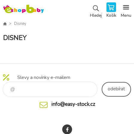
Košík
Menu
Hledej
Disney
DISNEY
Slevy a novinky e-mailem
odebírat
info@easy-stock.cz