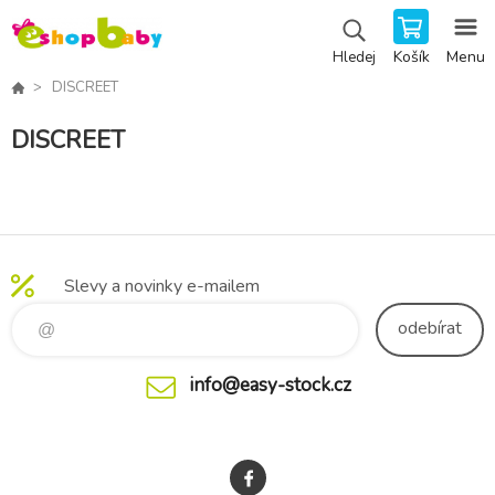
Košík
Menu
Hledej
DISCREET
DISCREET
Slevy a novinky e-mailem
odebírat
info@easy-stock.cz