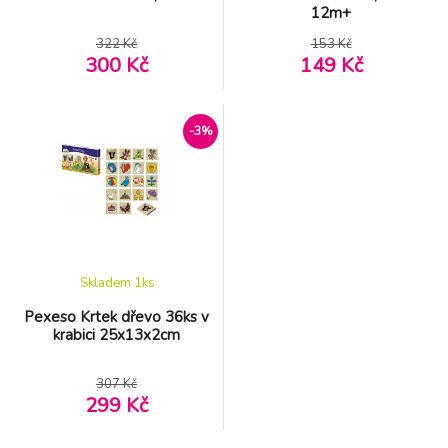
12m+
322 Kč
153 Kč
300 Kč
149 Kč
-3%
Skladem 1
ks
Pexeso Krtek dřevo 36ks v
krabici 25x13x2cm
307 Kč
299 Kč