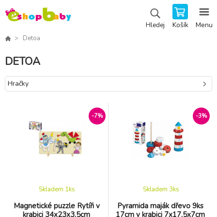
Košík
Menu
Hledej
Detoa
DETOA
Hračky
-7%
-3%
Skladem 1
ks
Skladem 3
ks
Magnetické puzzle Rytíři v
Pyramida maják dřevo 9ks
krabici 34x23x3,5cm
17cm v krabici 7x17,5x7cm