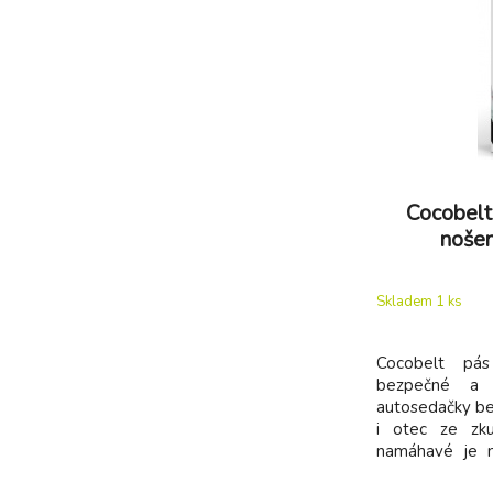
Cocobelt
nošen
Skladem 1
ks
Cocobelt pás
bezpečné a 
autosedačky b
i otec ze zku
namáhavé je n
autosedačku. 