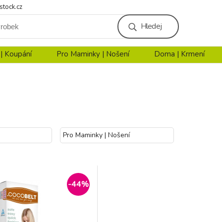
stock.cz
Hledej
 | Koupání
Pro Maminky | Nošení
Doma | Krmení
Pro Maminky | Nošení
-44%