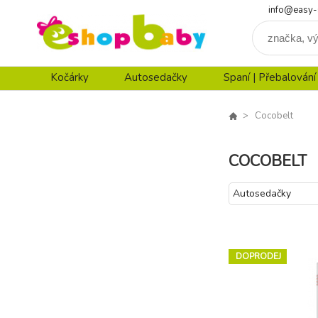
info@easy-
Kočárky
Autosedačky
Spaní | Přebalování
Cocobelt
COCOBELT
Autosedačky
DOPRODEJ