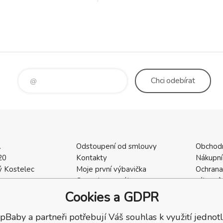
ní a skládaní kočárku na
ěšky. Skončete s únavou a
 nošení vaší
Chci
odebírat
.
Odstoupení od smlouvy
Obchod
20
Kontakty
Nákupní
 Kostelec
Moje první výbavička
Ochrana
a
Ceny dopravného
zákazní
2
Vrácení zboží / Reklamace
Cookies
Cookies a GDPR
402
Reklamace
Recenze
pBaby a partneři potřebují Váš souhlas k využití jednotl