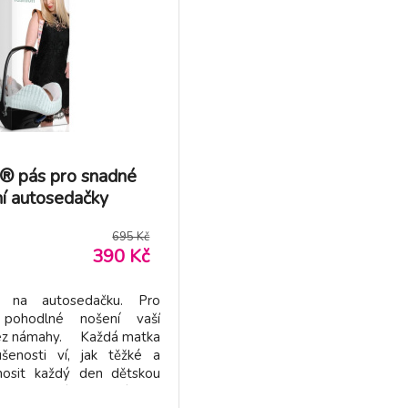
® pás pro snadné
í autosedačky
695 Kč
390 Kč
 na autosedačku. Pro
pohodlné nošení vaší
ez námahy. Každá matka
šenosti ví, jak těžké a
osit každý den dětskou
To je nyní minulostí. Už