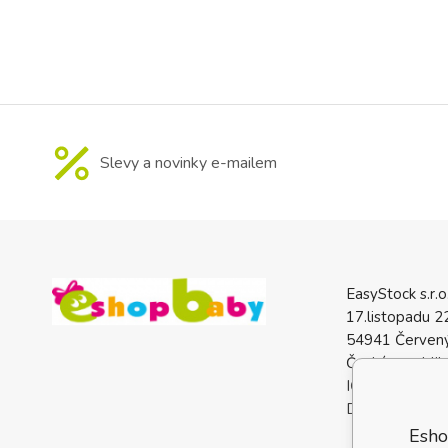
žádné rozkládá
krátkou cestu p
bolestí paže při
Slevy a novinky e-mailem
EasyStock s.r.o
17.listopadu 2
54941 Červený
Česká republik
IČO: 0772740
DIČ: CZ07727
Esho