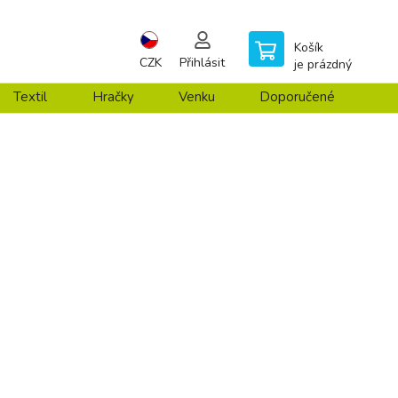
Košík
CZK
Přihlásit
je prázdný
Textil
Hračky
Venku
Doporučené