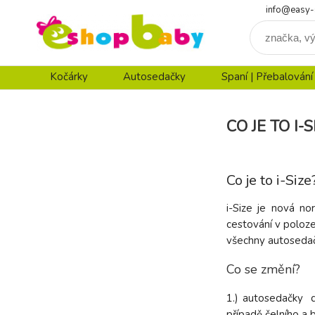
info@easy-
Kočárky
Autosedačky
Spaní | Přebalování
CO JE TO I-S
Co je to i-Size
i-Size je nová n
cestování v poloze
všechny autosedač
Co se změní?
1.) autosedačky d
případě čelního a 