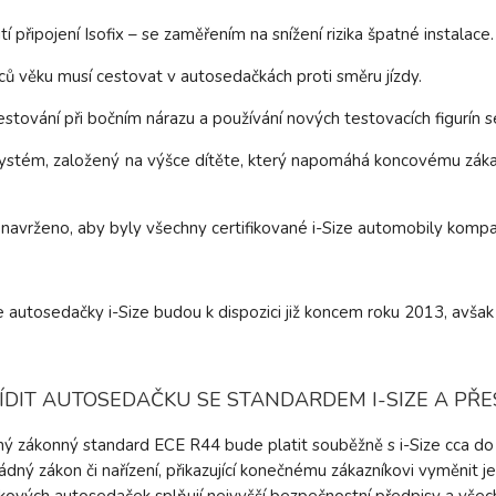
í připojení Isofix – se zaměřením na snížení rizika špatné instalace.
ců věku musí cestovat v autosedačkách proti směru jízdy.
estování při bočním nárazu a používání nových testovacích figurín sé
systém, založený na výšce dítěte, který napomáhá koncovému záka
 navrženo, aby byly všechny certifikované i-Size automobily kompat
 autosedačky i-Size budou k dispozici již koncem roku 2013, avšak j
ÍDIT AUTOSEDAČKU SE STANDARDEM I-SIZE A PŘ
ý zákonný standard ECE R44 bude platit souběžně s i-Size cca do
ádný zákon či nařízení, přikazující konečnému zákazníkovi vyměnit 
kových autosedaček splňují nejvyšší bezpečnostní předpisy a všec