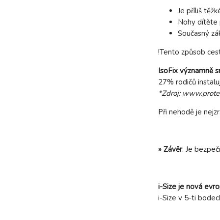
Je příliš tě
Nohy dítěte 
Současný zák
!Tento způsob cest
IsoFix významně s
27% rodičů instalu
*Zdroj: www.protec
Při nehodě je nejzr
» Závěr
: Je bezpeč
i-Size je nová evro
i-Size v 5-ti bodec