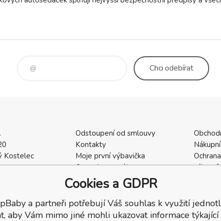
Chci
odebírat
.
Odstoupení od smlouvy
Obchod
20
Kontakty
Nákupní
 Kostelec
Moje první výbavička
Ochrana
a
Ceny dopravného
zákazní
2
Vrácení zboží / Reklamace
Cookies
Cookies a GDPR
402
Reklamace
Recenze
pBaby a partneři potřebují Váš souhlas k využití jednotl
t, aby Vám mimo jiné mohli ukazovat informace týkající