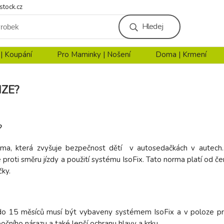
stock.cz
Hledej
 | Koupání
Pro Maminky | Nošení
Doma | Krmení
IZE?
?
orma, která zvyšuje bezpečnost dětí v autosedačkách v autec
 proti směru jízdy a použití systému IsoFix. Tato norma platí od
ky.
o 15 měsíců musí být vybaveny systémem IsoFix a v poloze prot
bočního nárazu a také lepší ochranu hlavy a krku.