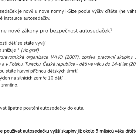
osedaček je nově u nove normy i-Size podle výšky dítěte (ne váha
né instalace autosedačky.
me nové zákony pro bezpečnost autosedaček?
ti dětí se stále vyvíjí
e snižuje *
(viz graf)
 zdravotnická organizace WHO (2007), zpráva pracovní skupiny
a v Polsku, Turecku, České republice - děti ve věku do 14-ti let (20
u stále hlavní příčinou dětských úmrtí.
den na silnících zemře 10 dětí ...
e zraněno.
ovat špatné poutání autosedačky do auta.
 používat autosedačku vyšší skupiny již okolo 9 měsíců věku dítět