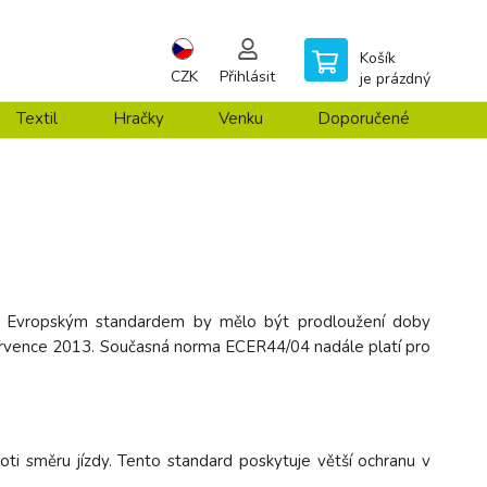
Košík
CZK
Přihlásit
je prázdný
Textil
Hračky
Venku
Doporučené
h. Evropským standardem by mělo být prodloužení doby
 července 2013. Současná norma ECER44/04 nadále platí pro
i směru jízdy. Tento standard poskytuje větší ochranu v