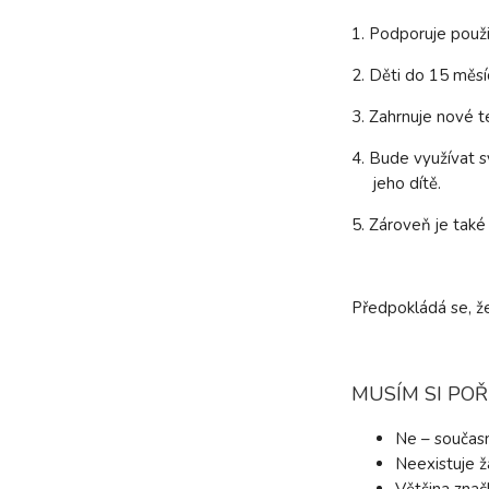
1. Podporuje použit
2. Děti do 15 měsí
3. Zahrnuje nové t
4. Bude využívat 
jeho dítě.
5. Zároveň je také
Předpokládá se, že
MUSÍM SI POŘ
Ne – současn
Neexistuje ž
Většina znač