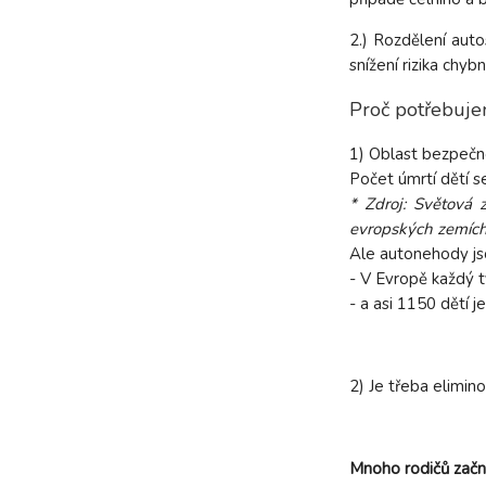
2.) Rozdělení aut
snížení rizika chyb
Proč potřebuje
1) Oblast bezpečnos
Počet úmrtí dětí s
* Zdroj: Světová
evropských zemích 
Ale autonehody jso
- V Evropě každý tý
- a asi 1150 dětí j
2) Je třeba elimin
Mnoho rodičů začne