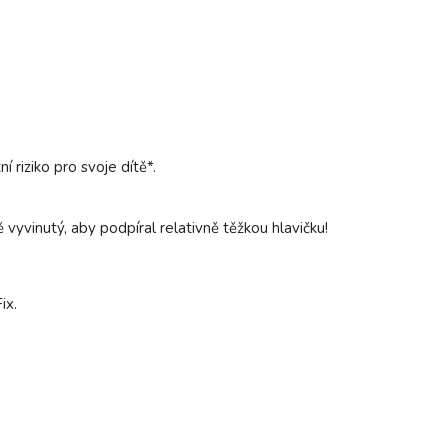
riziko pro svoje dítě*.
ě vyvinutý, aby podpíral relativně těžkou hlavičku!
ix.