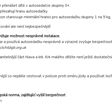
žké přenášet dítě v autosedačce skupiny 0+.
přesahují hranu autosedačky.
on stanovuje minimální hranici pro autosedačku skupiny 1 na 9 kg.
ování ale není nejbezpečnější!
nižuje možnost nesprávné instalace.
je a používá autosedačku nesprávně a výrazně zvyšuje bezpečnostní 
tchildgb.org.uk
anitelnější část hlava a krk. Krk malého dítěte není ještě dostatečn
nější co nejdéle cestovat v poloze proti směru jízdy a používat IsoF
pská norma, zajišťující vyšší bezpečnost
h: