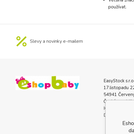
používat.
Slevy a novinky e-mailem
EasyStock s.r.o
17.listopadu 2
54941 Červený
Česká republik
IČO: 0772740
DIČ: CZ07727
Esho
da