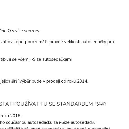
rie Q s více senzory.
zníkovi lépe porozumět správné velikosti autosedačky pro
ibilní se všemi i-Size autosedačkami.
ejich širší výběr bude v prodeji od roku 2014.
ESTAT POUŽÍVAT TU SE STANDARDEM R44?
 roku 2018.
jeho současnou autosedačku za i-Size autosedačku.
hny důležité zákonné standardy a lze je nadále bezpečně