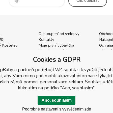
Chci
odebírat
.
Odstoupení od smlouvy
Obchod
20
Kontakty
Nákupní
 Kostelec
Moje první výbavička
Ochrana
a
Ceny dopravného
zákazní
2
Vrácení zboží / Reklamace
Cookies
Cookies a GDPR
402
Reklamace
Recenze
pBaby a partneři potřebují Váš souhlas k využití jednotl
t, aby Vám mimo jiné mohli ukazovat informace týkající
ašich zájmů pomocí personalizace reklam. Souhlas udělí
kliknutím na políčko "Ano, souhlasím".
Ano, souhlasím
Podrobné nastavení s vysvětlením zde
a.