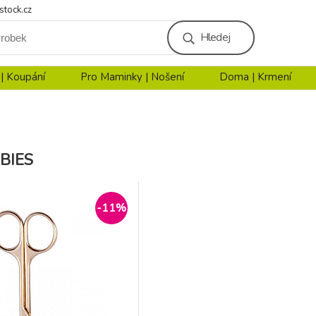
stock.cz
Hledej
 | Koupání
Pro Maminky | Nošení
Doma | Krmení
BIES
-11%