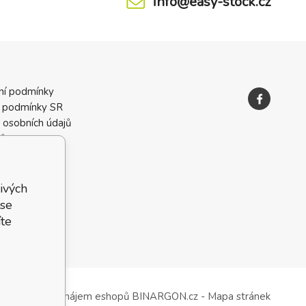
info@easy-stock.cz
ní podmínky
 podmínky SR
 osobních údajů
ků
ivých
 se
te
Tvorba a pronájem eshopů
BINARGON.cz
-
Mapa stránek