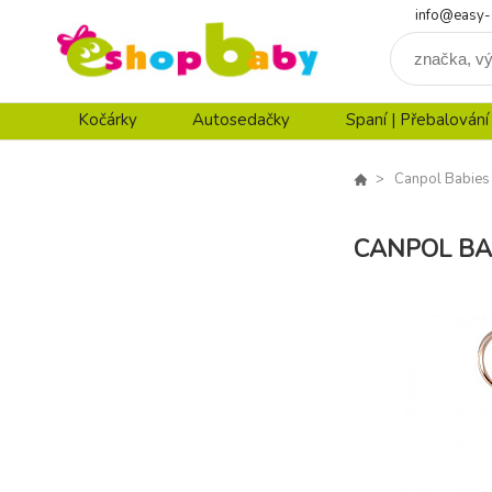
info@easy-
Kočárky
Autosedačky
Spaní | Přebalování
Canpol Babies
CANPOL BA