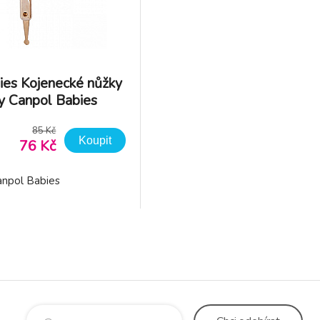
ies Kojenecké nůžky
y Canpol Babies
85 Kč
Koupit
76 Kč
Canpol Babies