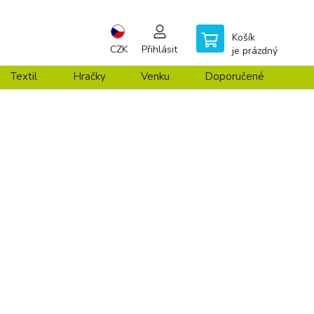
Košík
CZK
Přihlásit
je prázdný
Textil
Hračky
Venku
Doporučené