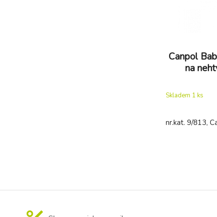
Canpol Bab
na neht
Skladem 1
ks
nr.kat. 9/813, 