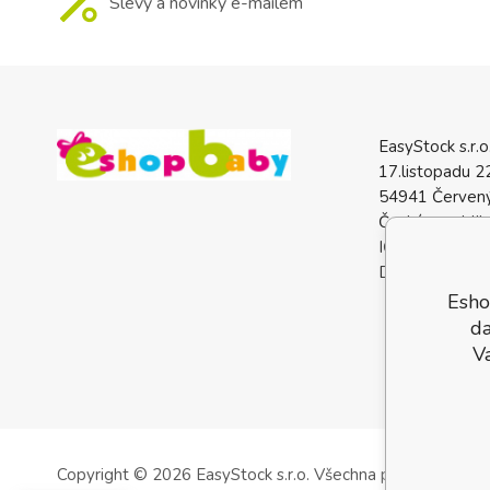
Slevy a novinky e-mailem
EasyStock s.r.o
17.listopadu 2
54941 Červený
Česká republik
IČO: 0772740
DIČ: CZ07727
Esho
da
V
Copyright © 2026 EasyStock s.r.o.
Všechna práva vyhrazen