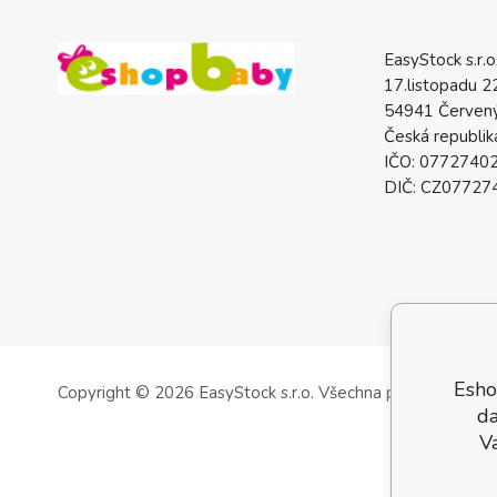
EasyStock s.r.o
17.listopadu 2
54941 Červený
Česká republik
IČO: 0772740
DIČ: CZ07727
Esho
Copyright © 2026 EasyStock s.r.o.
Všechna práva vyhrazen
da
V