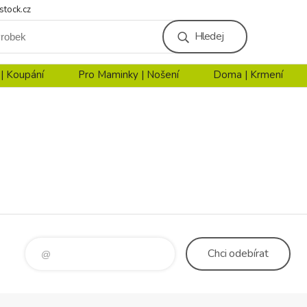
stock.cz
Hledej
 | Koupání
Pro Maminky | Nošení
Doma | Krmení
Chci
odebírat