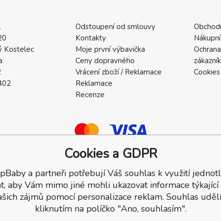
.
Odstoupení od smlouvy
Obchod
20
Kontakty
Nákupní
 Kostelec
Moje první výbavička
Ochrana
a
Ceny dopravného
zákazní
2
Vrácení zboží / Reklamace
Cookies
402
Reklamace
Recenze
Cookies a GDPR
pBaby a partneři potřebují Váš souhlas k využití jednotl
a.
t, aby Vám mimo jiné mohli ukazovat informace týkající
ašich zájmů pomocí personalizace reklam. Souhlas udělí
kliknutím na políčko "Ano, souhlasím".