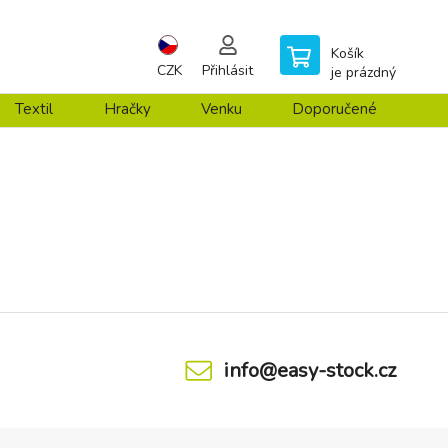
Košík
CZK
Přihlásit
je prázdný
Textil
Hračky
Venku
Doporučené
info@easy-stock.cz