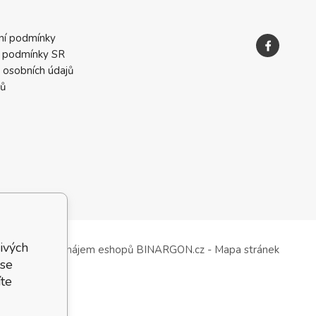
ní podmínky
 podmínky SR
 osobních údajů
ků
ivých
Tvorba a pronájem eshopů
BINARGON.cz
-
Mapa stránek
 se
te