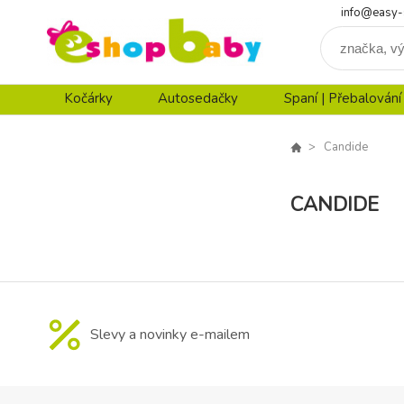
info@easy-
Kočárky
Autosedačky
Spaní | Přebalování
Candide
CANDIDE
Slevy a novinky e-mailem