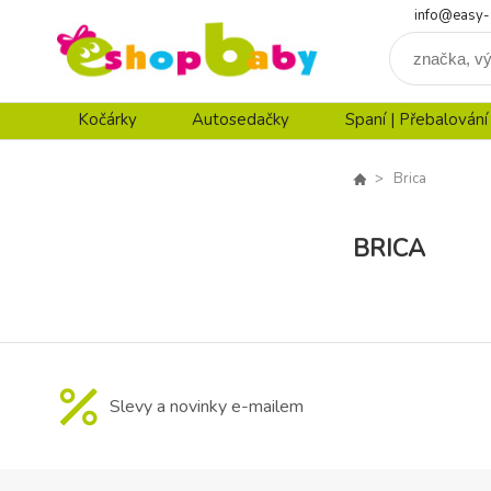
info@easy-
Kočárky
Autosedačky
Spaní | Přebalování
Brica
BRICA
Slevy a novinky e-mailem