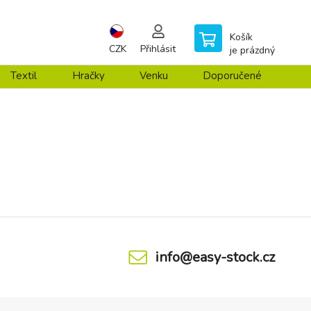
Košík
CZK
Přihlásit
je prázdný
Textil
Hračky
Venku
Doporučené
info@easy-stock.cz