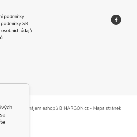
ní podmínky
 podmínky SR
 osobních údajů
ků
ivých
Tvorba a pronájem eshopů
BINARGON.cz
-
Mapa stránek
 se
te