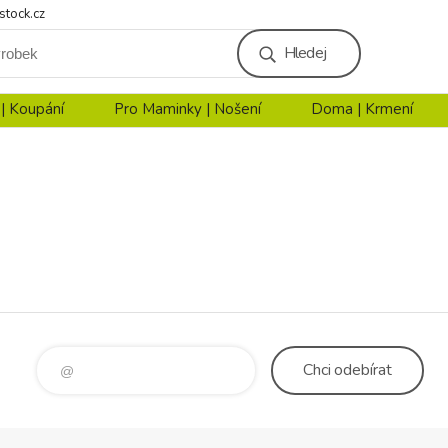
stock.cz
Hledej
 | Koupání
Pro Maminky | Nošení
Doma | Krmení
Chci
odebírat