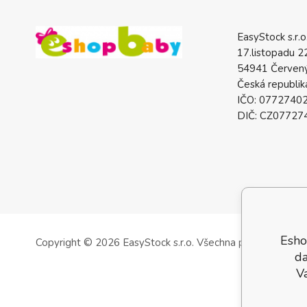
EasyStock s.r.o
17.listopadu 2
54941 Červený
Česká republik
IČO: 0772740
DIČ: CZ07727
Esho
Copyright © 2026 EasyStock s.r.o.
Všechna práva vyhrazen
da
V