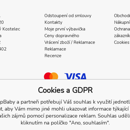
.
Odstoupení od smlouvy
Obchod
20
Kontakty
Nákupní
 Kostelec
Moje první výbavička
Ochrana
a
Ceny dopravného
zákazní
2
Vrácení zboží / Reklamace
Cookies
402
Reklamace
Recenze
Cookies a GDPR
pBaby a partneři potřebují Váš souhlas k využití jednotl
a.
t, aby Vám mimo jiné mohli ukazovat informace týkající
ašich zájmů pomocí personalizace reklam. Souhlas udělí
kliknutím na políčko "Ano, souhlasím".