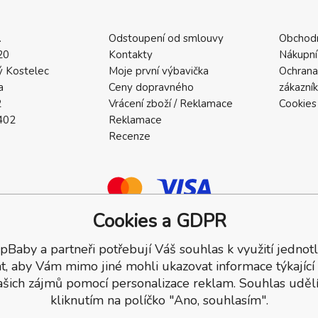
.
Odstoupení od smlouvy
Obchod
20
Kontakty
Nákupní
 Kostelec
Moje první výbavička
Ochrana
a
Ceny dopravného
zákazní
2
Vrácení zboží / Reklamace
Cookies
402
Reklamace
Recenze
Cookies a GDPR
pBaby a partneři potřebují Váš souhlas k využití jednotl
a.
t, aby Vám mimo jiné mohli ukazovat informace týkající
ašich zájmů pomocí personalizace reklam. Souhlas udělí
kliknutím na políčko "Ano, souhlasím".