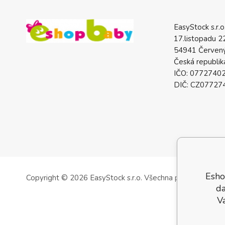
EasyStock s.r.o
17.listopadu 2
54941 Červený
Česká republik
IČO: 0772740
DIČ: CZ07727
Esho
Copyright © 2026 EasyStock s.r.o.
Všechna práva vyhrazen
da
V