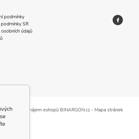
ní podmínky
 podmínky SR
 osobních údajů
ků
ivých
Tvorba a pronájem eshopů
BINARGON.cz
-
Mapa stránek
 se
te