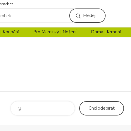
stock.cz
Hledej
 | Koupání
Pro Maminky | Nošení
Doma | Krmení
Chci
odebírat