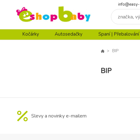
info@easy-
Kočárky
Autosedačky
Spaní | Přebalování
BIP
BIP
Slevy a novinky e-mailem