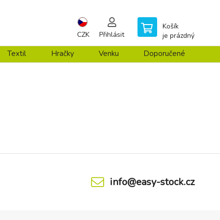
Košík
CZK
Přihlásit
je prázdný
Textil
Hračky
Venku
Doporučené
info@easy-stock.cz