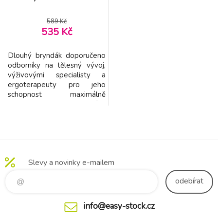
589 Kč
535 Kč
Dlouhý bryndák doporučeno
odborníky na tělesný vývoj,
výživovými specialisty a
ergoterapeuty pro jeho
schopnost maximálně
podporovat a rozvíjet
schopnosti dítěte během
učení se samostatnosti při
jídle vyroben ze super
měkkého prémiového
materiálu integrovaný pásek
Slevy a novinky e-mailem
pomůže navléknout spodní
část bryndáku na pultík u
odebírat
jídelní židličky, dítěti
info@easy-stock.cz