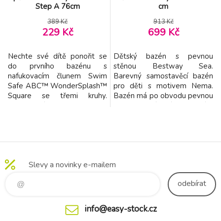
Step A 76cm
cm
389 Kč
913 Kč
229 Kč
699 Kč
Nechte své dítě ponořit se
Dětský bazén s pevnou
do prvního bazénu s
stěnou Bestway Sea.
nafukovacím člunem Swim
Barevný samostavěcí bazén
Safe ABC™ WonderSplash™
pro děti s motivem Nema.
Square se třemi kruhy.
Bazén má po obvodu pevnou
Nafukovací sedačka Step A je
stěnu, která Vám pouhým
navržena tak, aby vašemu
naplněním vody, bazén
dítěti pomohl zvládnout
postaví. Vhodné pro deti od
základy plavání a
3 let. Rozměry: 244x46 cm.
bezpečnosti v bazénu a
Složení: vinyl. Obsah: 2074l.
umožnil mu zvyknout si na
Slevy a novinky e-mailem
pobyt ve vodě s potřebným
komfortem a podporou.
odebírat
Program Bestway® Swim
Safe AB
info@easy-stock.cz