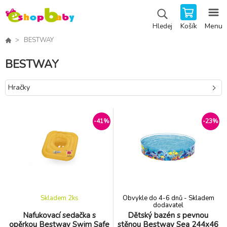
Košík
Menu
Hledej
BESTWAY
BESTWAY
Hračky
-41%
-23%
Skladem 2
ks
Obvykle do 4-6 dnů - Skladem
dodavatel
Nafukovací sedačka s
Dětský bazén s pevnou
opěrkou Bestway Swim Safe
stěnou Bestway Sea 244x46