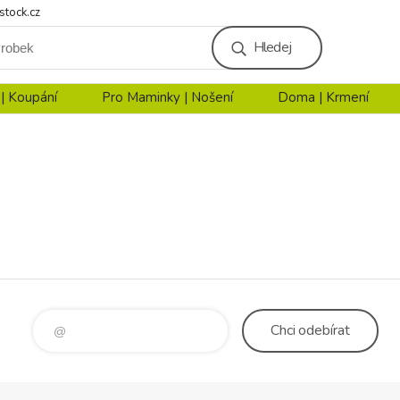
stock.cz
Hledej
 | Koupání
Pro Maminky | Nošení
Doma | Krmení
Chci
odebírat