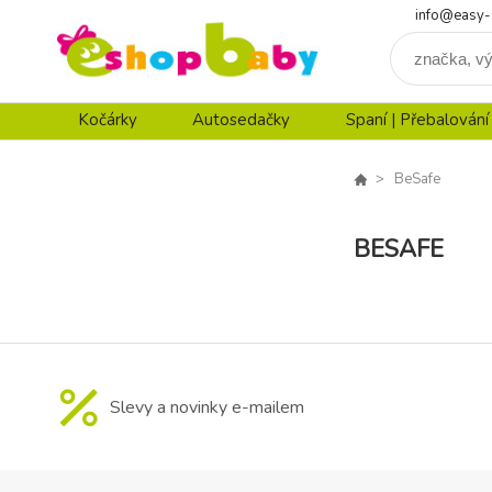
info@easy-
Kočárky
Autosedačky
Spaní | Přebalování
BeSafe
BESAFE
Slevy a novinky e-mailem