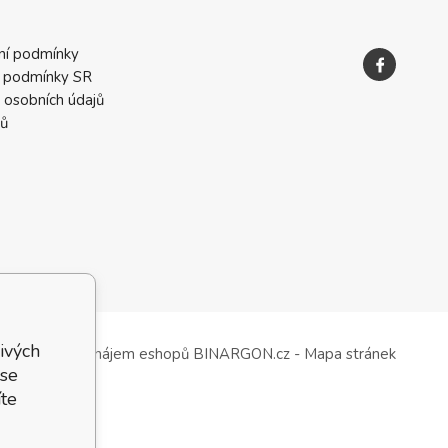
ní podmínky
 podmínky SR
 osobních údajů
ků
ivých
Tvorba a pronájem eshopů
BINARGON.cz
-
Mapa stránek
 se
te