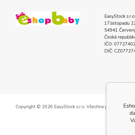
EasyStock s.r.o
17.listopadu 2
54941 Červený
Česká republik
IČO: 0772740
DIČ: CZ07727
Esho
Copyright © 2026 EasyStock s.r.o.
Všechna práva vyhrazen
da
V