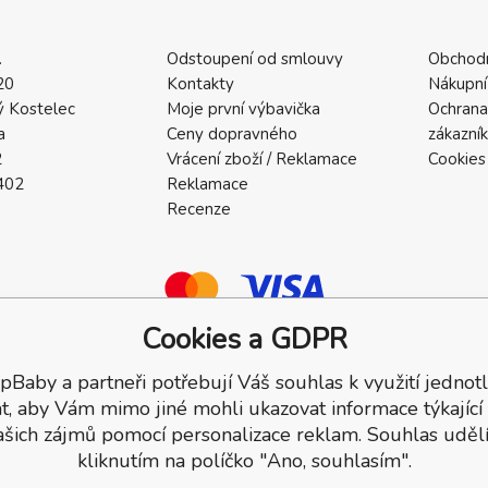
.
Odstoupení od smlouvy
Obchod
20
Kontakty
Nákupní
 Kostelec
Moje první výbavička
Ochrana
a
Ceny dopravného
zákazní
2
Vrácení zboží / Reklamace
Cookies
402
Reklamace
Recenze
Cookies a GDPR
pBaby a partneři potřebují Váš souhlas k využití jednotl
a.
t, aby Vám mimo jiné mohli ukazovat informace týkající
ašich zájmů pomocí personalizace reklam. Souhlas udělí
kliknutím na políčko "Ano, souhlasím".