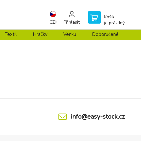
Košík
CZK
Přihlásit
je prázdný
Textil
Hračky
Venku
Doporučené
info@easy-stock.cz