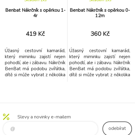
Skladem 2
ks
Skladem 2
ks
Benbat Nákrčník s opěrkou 1-
Benbat Nákrčník s opěrkou 0-
4r
12m
419 Kč
360 Kč
Úžasný cestovní kamarád,
Úžasný cestovní kamarád,
který miminku zajistí nejen
který miminku zajistí nejen
pohodlí, ale i zábavu. Nákrčník
pohodlí, ale i zábavu. Nákrčník
BenBat má podobu zvířátka,
BenBat má podobu zvířátka,
dítě si může vybrat z několika
dítě si může vybrat z několika
druhů to své oblíbené.
druhů to své oblíbené.
Nákrčník je vybavený měkkou
Nákrčník je vybavený měkkou
hlavovou opěrkou, zajišťuje
hlavovou opěrkou, zajišťuje
tak miminku pohodlný
tak miminku pohodlný
odpočinek a brání
odpočinek a brání
případnému padání hlavičky
případnému padání hlavičky
Slevy a novinky e-mailem
během spánku dopředu.
během spánku dopředu.
Nákrčník je oboustranný. Z
Nákrčník je oboustranný. Z
odebírat