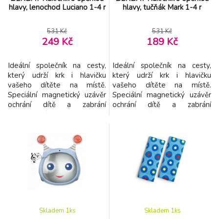
hlavy, lenochod Luciano 1-4 r
hlavy, tučňák Mark 1-4 r
531 Kč
531 Kč
249 Kč
189 Kč
Ideální společník na cesty,
Ideální společník na cesty,
který udrží krk i hlavičku
který udrží krk i hlavičku
vašeho dítěte na místě.
vašeho dítěte na místě.
Speciální magnetický uzávěr
Speciální magnetický uzávěr
ochrání dítě a zabrání
ochrání dítě a zabrání
předklonění hlavy směrem
předklonění hlavy směrem
dopředu. Tento roztomilý
dopředu. Tento roztomilý
kamarád vám pomáhá užívat
kamarád vám pomáhá užívat
pohodlné a bezpečné cesty.
pohodlné a bezpečné cesty.
Vlastnosti: - Vhodný od 1 -4
Vlastnosti: - Vhodný od 1 -4
let - Poskytuje oporu hlavy i
let - Poskytuje oporu hlavy i
krku - 2v1 oboustranný
krku - 2v1 oboustranný
materiál na zimu a léto
materiál na zimu a léto
Skladem 1
ks
Skladem 1
ks