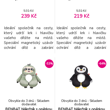
531 Kč
531 Kč
239 Kč
219 Kč
Ideální společník na cesty,
Ideální společník na cesty,
který udrží krk i hlavičku
který udrží krk i hlavičku
vašeho dítěte na místě.
vašeho dítěte na místě.
Speciální magnetický uzávěr
Speciální magnetický uzávěr
ochrání dítě a zabrání
ochrání dítě a zabrání
předklonění hlavy směrem
předklonění hlavy směrem
dopředu. Tento roztomilý
dopředu. Tento roztomilý
kamarád vám pomáhá užívat
kamarád vám pomáhá užívat
-53%
-64%
pohodlné a bezpečné cesty.
pohodlné a bezpečné cesty.
Vlastnosti: - Vhodný od 1 -4
Vlastnosti: - Vhodný od 1 -4
let - Poskytuje oporu hlavy i
let - Poskytuje oporu hlavy i
krku - 2v1 oboustranný
krku - 2v1 oboustranný
materiál na zimu a léto
materiál na zimu a léto
Obvykle do 3 dnů - Skladem
Obvykle do 3 dnů - Skladem
dodavatel
dodavatel
BENBAT Nákrčník s opěrkou
BENBAT Nákrčník s opěrkou