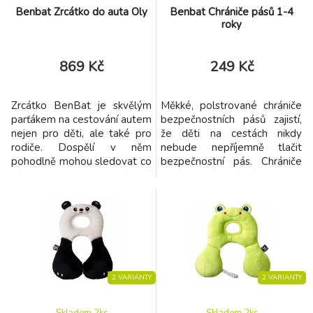
Benbat Zrcátko do auta Oly
Benbat Chrániče pásů 1-4
roky
869 Kč
249 Kč
Zrcátko BenBat je skvělým
Měkké, polstrované chrániče
parťákem na cestování autem
bezpečnostních pásů zajistí,
nejen pro děti, ale také pro
že děti na cestách nikdy
rodiče. Dospělí v něm
nebude nepříjemně tlačit
pohodlně mohou sledovat co
bezpečnostní pás. Chrániče
dítě v autosedačce umístěné
mají veselé, zvířecí motivy a
na zadním sedadle provádí.
jsou vyrobené z příjemného
Největším spouštěčem
plyše. Lze je prát v pračce na
zlobení je na cestách často
jemný prací program 30°C.
nudo. I o tu se dokáže
Vhodné od narození.
postarat toto
Rozměry: výška 16 cm, délka
zrcátko.Nejmenší děti zabaví
6,5 cm
hravými melodiemi, které se
2 VARIANTY
2 VARIANTY
dají přepí