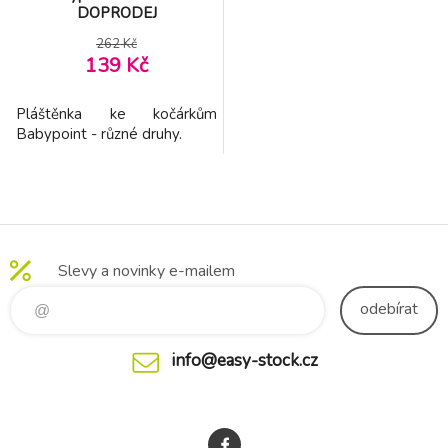
DOPRODEJ
262 Kč
139 Kč
Pláštěnka ke kočárkům
Babypoint - různé druhy.
Slevy a novinky e-mailem
odebírat
info@easy-stock.cz