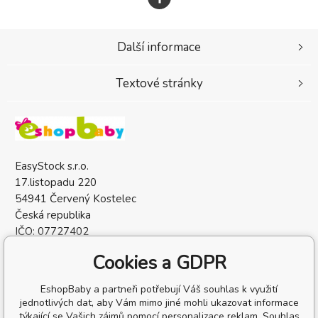
Další informace
Textové stránky
EasyStock s.r.o.
17.listopadu 220
54941 Červený Kostelec
Česká republika
IČO: 07727402
DIČ: CZ07727402
Cookies a GDPR
EshopBaby a partneři potřebují Váš souhlas k využití
jednotlivých dat, aby Vám mimo jiné mohli ukazovat informace
týkající se Vašich zájmů pomocí personalizace reklam. Souhlas