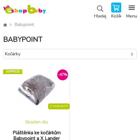
Košík
Menu
Hledej
Babypoint
BABYPOINT
Kočárky
DOPRODEJ
-47%
2 VARIANTY
Skladem 4
ks
Pláštěnka ke kočárkům
Babypoint a X Lander