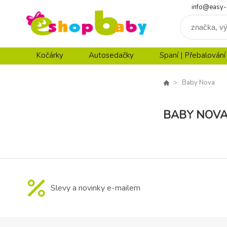
info@easy-
Kočárky
Autosedačky
Spaní | Přebalování
Baby Nova
BABY NOV
Slevy a novinky e-mailem