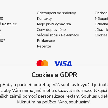
.
Odstoupení od smlouvy
Obchod
20
Kontakty
Nákupní
 Kostelec
Moje první výbavička
Ochrana
a
Ceny dopravného
zákazní
2
Vrácení zboží / Reklamace
Cookies
402
Reklamace
Recenze
Cookies a GDPR
pBaby a partneři potřebují Váš souhlas k využití jednotl
a.
t, aby Vám mimo jiné mohli ukazovat informace týkající
ašich zájmů pomocí personalizace reklam. Souhlas udělí
kliknutím na políčko "Ano, souhlasím".