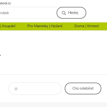
stock.cz
Hledej
 | Koupání
Pro Maminky | Nošení
Doma | Krmení
A
Chci
odebírat