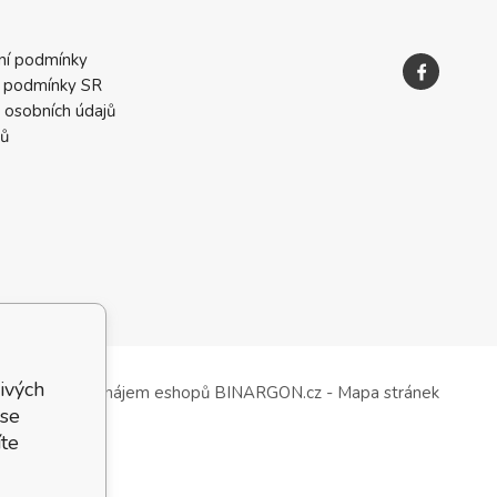
ní podmínky
 podmínky SR
 osobních údajů
ků
ivých
Tvorba a pronájem eshopů
BINARGON.cz
-
Mapa stránek
 se
te