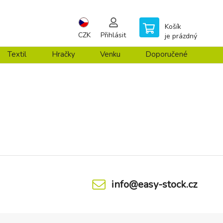
Košík
CZK
Přihlásit
je prázdný
Textil
Hračky
Venku
Doporučené
info@easy-stock.cz