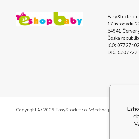
EasyStock s.r.o
17.listopadu 2
54941 Červený
Česká republik
IČO: 0772740
DIČ: CZ07727
Esho
Copyright © 2026 EasyStock s.r.o.
Všechna práva vyhrazen
da
V