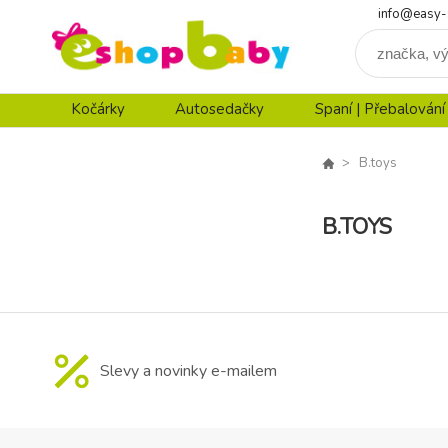
info@easy-
Kočárky
Autosedačky
Spaní | Přebalování
B.toys
B.TOYS
Slevy a novinky e-mailem