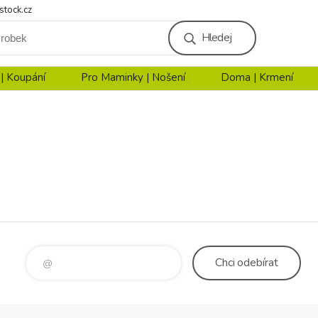
stock.cz
Hledej
 | Koupání
Pro Maminky | Nošení
Doma | Krmení
Chci
odebírat