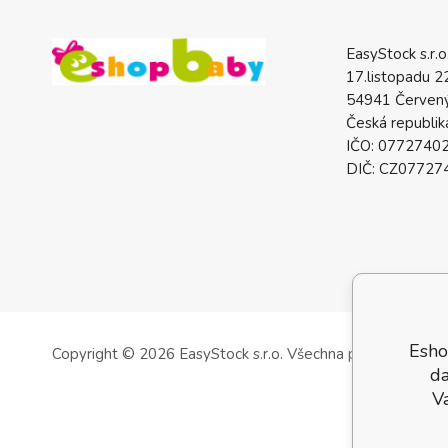
EasyStock s.r.o
17.listopadu 2
54941 Červený
Česká republik
IČO: 0772740
DIČ: CZ07727
Esho
Copyright © 2026 EasyStock s.r.o.
Všechna práva vyhrazen
da
V