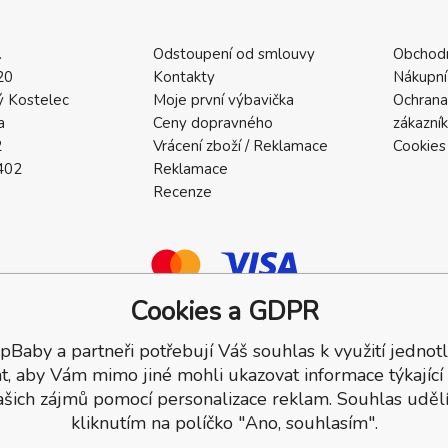
.
Odstoupení od smlouvy
Obchod
20
Kontakty
Nákupní
 Kostelec
Moje první výbavička
Ochrana
a
Ceny dopravného
zákazní
2
Vrácení zboží / Reklamace
Cookies
402
Reklamace
Recenze
Cookies a GDPR
pBaby a partneři potřebují Váš souhlas k využití jednotl
a.
t, aby Vám mimo jiné mohli ukazovat informace týkající
ašich zájmů pomocí personalizace reklam. Souhlas udělí
kliknutím na políčko "Ano, souhlasím".