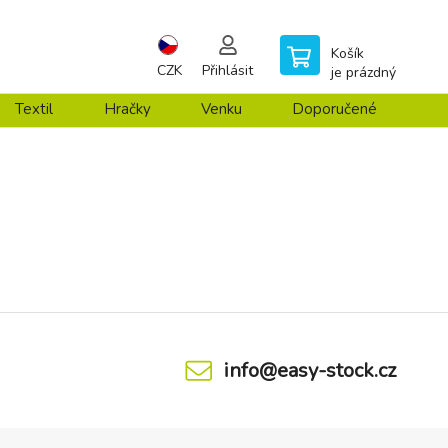
Košík
CZK
Přihlásit
je prázdný
Textil
Hračky
Venku
Doporučené
info@easy-stock.cz