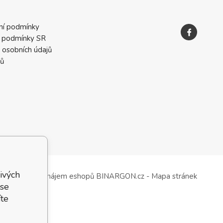
ní podmínky
 podmínky SR
 osobních údajů
ků
ivých
Tvorba a pronájem eshopů
BINARGON.cz
-
Mapa stránek
 se
te