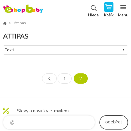
Košík
Menu
Hledej
Attipas
ATTIPAS
Textil
1
2
Slevy a novinky e-mailem
odebírat