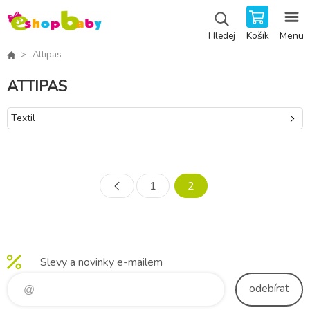
Košík
Menu
Hledej
Attipas
ATTIPAS
Textil
1
2
Slevy a novinky e-mailem
odebírat