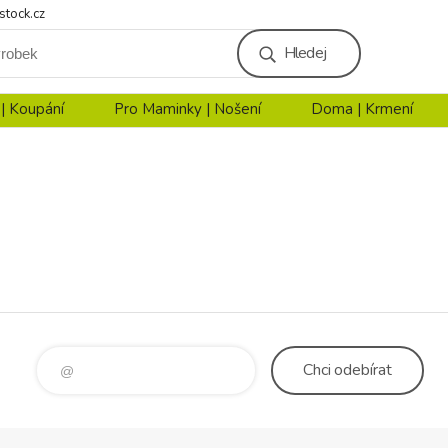
stock.cz
Hledej
 | Koupání
Pro Maminky | Nošení
Doma | Krmení
Chci
odebírat