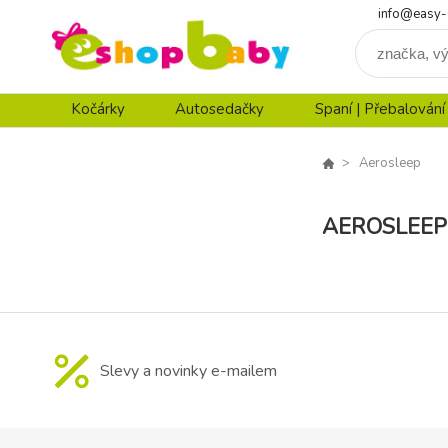
info@easy-
Kočárky
Autosedačky
Spaní | Přebalování
Aerosleep
AEROSLEEP
Slevy a novinky e-mailem