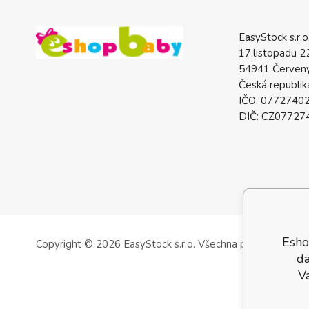
EasyStock s.r.o
17.listopadu 2
54941 Červený
Česká republik
IČO: 0772740
DIČ: CZ07727
Esho
Copyright © 2026 EasyStock s.r.o.
Všechna práva vyhrazen
da
V