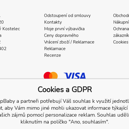
.
Odstoupení od smlouvy
Obchod
20
Kontakty
Nákupní
 Kostelec
Moje první výbavička
Ochrana
a
Ceny dopravného
zákazní
2
Vrácení zboží / Reklamace
Cookies
402
Reklamace
Recenze
Cookies a GDPR
pBaby a partneři potřebují Váš souhlas k využití jednotl
a.
t, aby Vám mimo jiné mohli ukazovat informace týkající
ašich zájmů pomocí personalizace reklam. Souhlas udělí
kliknutím na políčko "Ano, souhlasím".