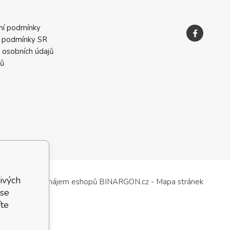
ní podmínky
 podmínky SR
 osobních údajů
ků
ivých
Tvorba a pronájem eshopů
BINARGON.cz
-
Mapa stránek
 se
te