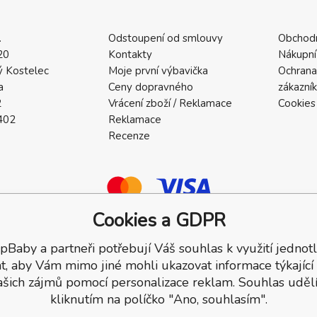
.
Odstoupení od smlouvy
Obchod
20
Kontakty
Nákupní
 Kostelec
Moje první výbavička
Ochrana
a
Ceny dopravného
zákazní
2
Vrácení zboží / Reklamace
Cookies
402
Reklamace
Recenze
Cookies a GDPR
pBaby a partneři potřebují Váš souhlas k využití jednotl
a.
t, aby Vám mimo jiné mohli ukazovat informace týkající
ašich zájmů pomocí personalizace reklam. Souhlas udělí
kliknutím na políčko "Ano, souhlasím".