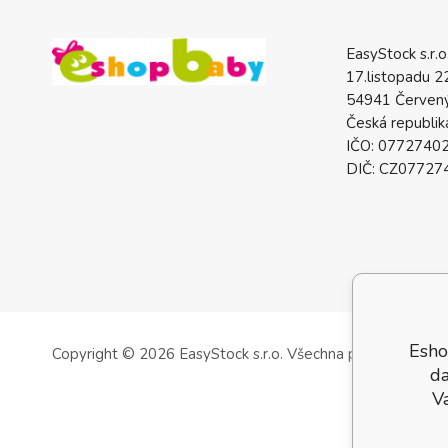
EasyStock s.r.o
17.listopadu 2
54941 Červený
Česká republik
IČO: 0772740
DIČ: CZ07727
Esho
Copyright © 2026 EasyStock s.r.o.
Všechna práva vyhrazen
da
V