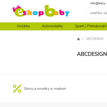
info@easy-
Kočárky
Autosedačky
Spaní | Přebalování
ABCDESIGN
ABCDESIGN
Slevy a novinky e-mailem