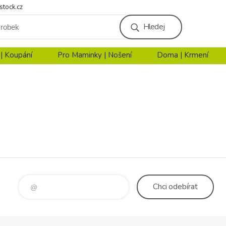
stock.cz
Hledej
 | Koupání
Pro Maminky | Nošení
Doma | Krmení
Chci
odebírat