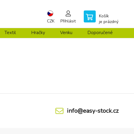
Košík
CZK
Přihlásit
je prázdný
Textil
Hračky
Venku
Doporučené
info@easy-stock.cz