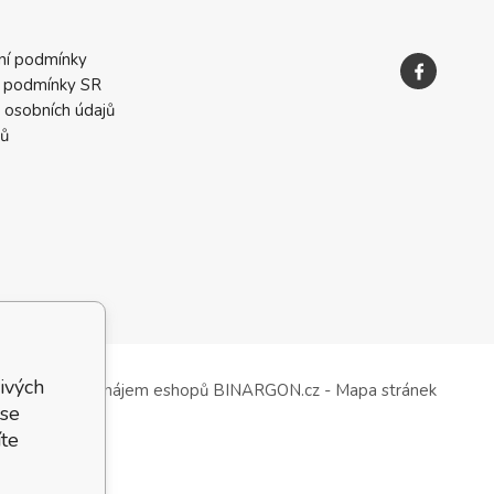
ní podmínky
 podmínky SR
 osobních údajů
ků
ivých
Tvorba a pronájem eshopů
BINARGON.cz
-
Mapa stránek
 se
te