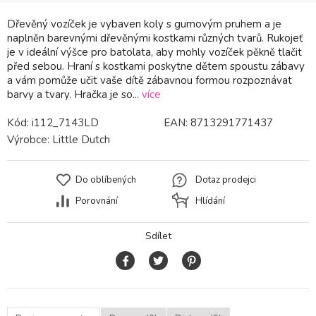
Dřevěný vozíček je vybaven koly s gumovým pruhem a je
naplněn barevnými dřevěnými kostkami různých tvarů. Rukojeť
je v ideální výšce pro batolata, aby mohly vozíček pěkně tlačit
před sebou. Hraní s kostkami poskytne dětem spoustu zábavy
a vám pomůže učit vaše dítě zábavnou formou rozpoznávat
barvy a tvary. Hračka je so...
více
Kód:
i112_7143LD
EAN:
8713291771437
Výrobce:
Little Dutch
Do oblíbených
Dotaz prodejci
Porovnání
Hlídání
Sdílet