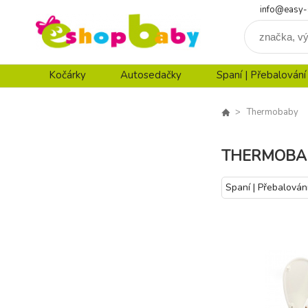
info@easy-
Kočárky
Autosedačky
Spaní | Přebalování
Thermobaby
THERMOBA
Spaní | Přebalován