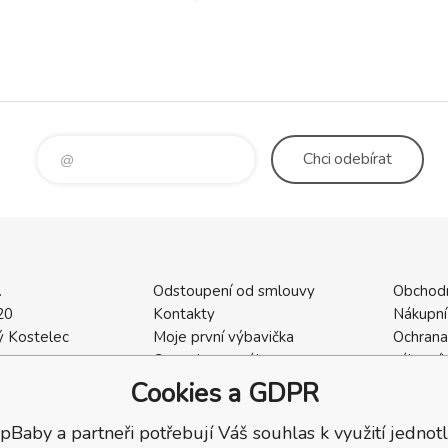
žití. Schůdky jsou výškově
, stejně jako výška opěrky
Chci
odebírat
.
Odstoupení od smlouvy
Obchod
20
Kontakty
Nákupní
 Kostelec
Moje první výbavička
Ochrana
a
Ceny dopravného
zákazní
2
Vrácení zboží / Reklamace
Cookies
Cookies a GDPR
402
Reklamace
Recenze
pBaby a partneři potřebují Váš souhlas k využití jednotl