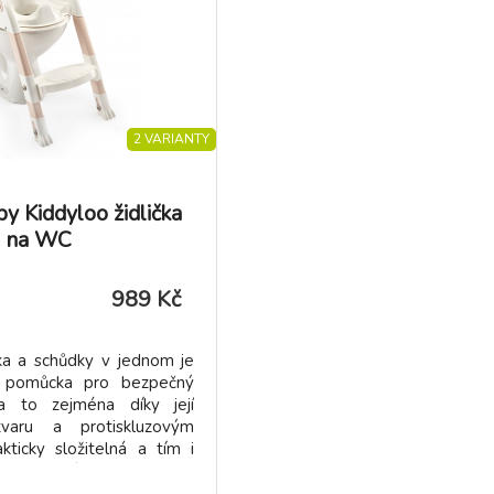
2 VARIANTY
 Kiddyloo židlička
na WC
989 Kč
čka a schůdky v jednom je
á pomůcka pro bezpečný
a to zejména díky její
tvaru a protiskluzovým
kticky složitelná a tím i
dovatelná. Disponuje
i rukojeťmi pro ještě