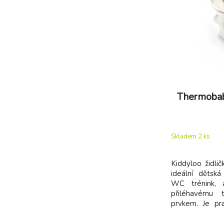
Thermobaby
Skladem 2
ks
Kiddyloo židli
ideální dětsk
WC trénink, 
přiléhavému 
prvkem. Je pra
snadno skla
ergonomickým