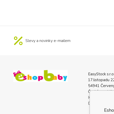
pohodlnější pou
přizpůsobitelné
na
Slevy a novinky e-mailem
EasyStock s.r.o
17.listopadu 2
54941 Červený
Česká republik
IČO: 0772740
DIČ: CZ07727
Esho