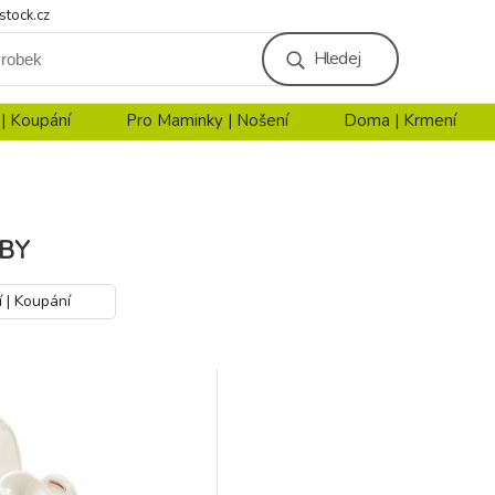
stock.cz
Hledej
 | Koupání
Pro Maminky | Nošení
Doma | Krmení
BY
í | Koupání