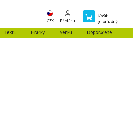
Košík
CZK
Přihlásit
je prázdný
Textil
Hračky
Venku
Doporučené