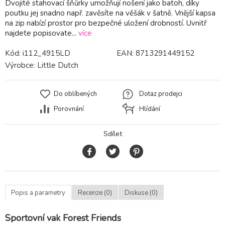
Dvojité stahovací šňůrky umožňují nošení jako batoh, díky
poutku jej snadno např. zavěsíte na věšák v šatně. Vnější kapsa
na zip nabízí prostor pro bezpečné uložení drobností. Uvnitř
najdete popisovate...
více
Kód:
i112_4915LD
EAN:
8713291449152
Výrobce:
Little Dutch
Do oblíbených
Dotaz prodejci
Porovnání
Hlídání
Sdílet
Popis a parametry
Recenze (0)
Diskuse (0)
Sportovní vak Forest Friends