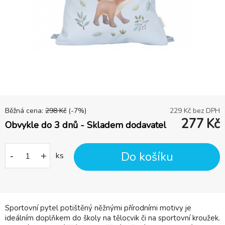
Běžná cena:
298
Kč
(-
7
%)
229
Kč bez DPH
277
Kč
Obvykle do 3 dnů - Skladem dodavatel
Do košíku
-
+
ks
Sportovní pytel potištěný něžnými přírodními motivy je
ideálním doplňkem do školy na tělocvik či na sportovní kroužek.