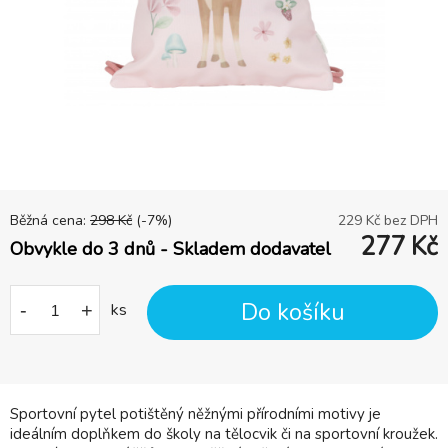
Běžná cena:
298
Kč
(-
7
%)
229
Kč bez DPH
277
Kč
Obvykle do 3 dnů - Skladem dodavatel
Do košíku
-
+
ks
Sportovní pytel potištěný něžnými přírodními motivy je
ideálním doplňkem do školy na tělocvik či na sportovní kroužek.