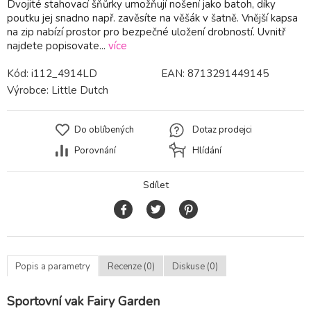
Dvojité stahovací šňůrky umožňují nošení jako batoh, díky
poutku jej snadno např. zavěsíte na věšák v šatně. Vnější kapsa
na zip nabízí prostor pro bezpečné uložení drobností. Uvnitř
najdete popisovate...
více
Kód:
i112_4914LD
EAN:
8713291449145
Výrobce:
Little Dutch
Do oblíbených
Dotaz prodejci
Porovnání
Hlídání
Sdílet
Popis a parametry
Recenze (0)
Diskuse (0)
Sportovní vak Fairy Garden