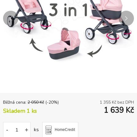
Běžná cena:
2 050
Kč
(-
20
%)
1 355
Kč bez DPH
1 639
Kč
Skladem 1
ks
-
+
ks
HomeCredit