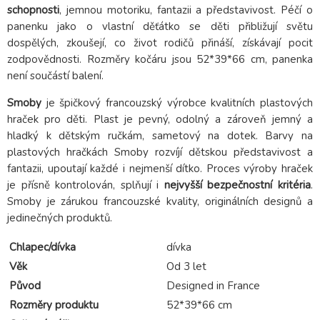
schopnosti
, jemnou motoriku, fantazii a představivost. Péčí o
panenku jako o vlastní děťátko se děti přibližují světu
dospělých, zkoušejí, co život rodičů přináší, získávají pocit
zodpovědnosti. Rozměry kočáru jsou 52*39*66 cm, panenka
není součástí balení.
Smoby
je špičkový francouzský výrobce kvalitních plastových
hraček pro děti. Plast je pevný, odolný a zároveň jemný a
hladký k dětským ručkám, sametový na dotek. Barvy na
plastových hračkách Smoby rozvíjí dětskou představivost a
fantazii, upoutají každé i nejmenší dítko. Proces výroby hraček
je přísně kontrolován, splňují i
nejvyšší bezpečnostní kritéria
.
Smoby je zárukou francouzské kvality, originálních designů a
jedinečných produktů.
Chlapec/dívka
dívka
Věk
Od 3 let
Původ
Designed in France
Rozměry produktu
52*39*66 cm