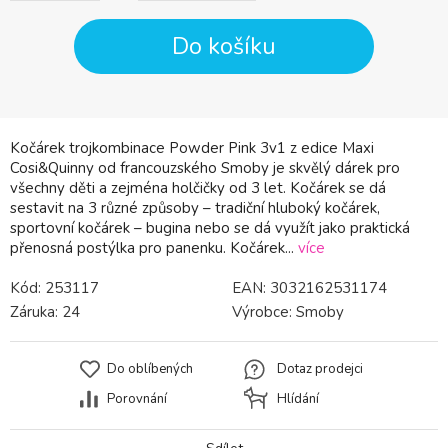
Do košíku
Kočárek trojkombinace Powder Pink 3v1 z edice Maxi
Cosi&Quinny od francouzského Smoby je skvělý dárek pro
všechny děti a zejména holčičky od 3 let. Kočárek se dá
sestavit na 3 různé způsoby – tradiční hluboký kočárek,
sportovní kočárek – bugina nebo se dá využít jako praktická
přenosná postýlka pro panenku. Kočárek...
více
Kód:
253117
EAN:
3032162531174
Záruka:
24
Výrobce:
Smoby
Do oblíbených
Dotaz prodejci
Porovnání
Hlídání