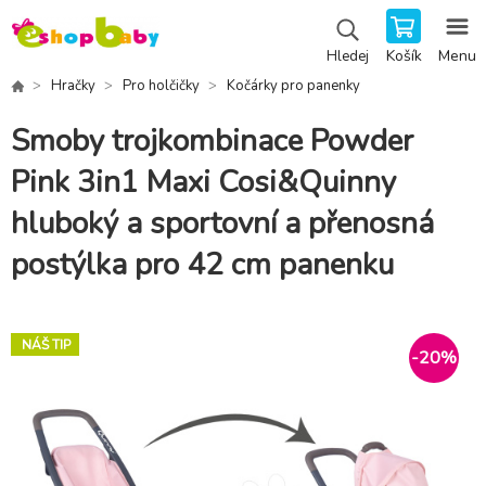
Košík
Menu
Hledej
Hračky
Pro holčičky
Kočárky pro panenky
Smoby trojkombinace Powder
Pink 3in1 Maxi Cosi&Quinny
hluboký a sportovní a přenosná
postýlka pro 42 cm panenku
NÁŠ TIP
-
20
%