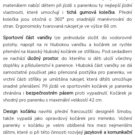
materiálem nabízí dětem při jízdě s panenkou ty nejlepší jízdní
vlastnosti, které umocňují i
tichá gumová kolečka
. Přední
kolečka jsou otočná o 360° pro snadnější manévrování do
stran. Ergonomicky tvarovaná rukojeť je ve výšce 66 cm.
Sportovní část vaničky
lze jednoduše složit do vodorovné
polohy, napojit na ni hlubokou vaničku a kočárek se rychle
přemění na klasický hluboký kočárek se stříškou. Pod sedadlem
se nachází
úložný prostor
, do kterého si děti uloží všechny
doplňky a příslušenství k panence. Hluboká část vaničky se dá
samostatně používat jako přenosná postýlka pro panenku, ve
vrchní části stříšky je umístěna rukojeť, která dítěti umožňuje
snadné přenášení. Při jízdě ve sportovním kočárek je panenka
chráněna i
bezpečnostním pásem
proti vypadnutí. Kočárek je
vhodný pro panenku s maximální velikostí 42 cm.
Design kočárku
navrhli přední francouzští designéři Smoby,
takže vypadá jako opravdový kočárek pro miminko. Vožení
panenky v kočárku je velmi oblíbená hra mezi nejmenšími
dětmi, které si při této činnosti rozvíjejí
jazykové a komunikační