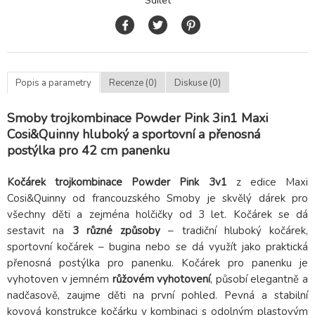
Sdílet
Popis a parametry
Recenze (0)
Diskuse (0)
Smoby trojkombinace Powder Pink 3in1 Maxi
Cosi&Quinny hluboký a sportovní a přenosná
postýlka pro 42 cm panenku
Kočárek trojkombinace Powder Pink 3v1
z edice Maxi
Cosi&Quinny od francouzského Smoby je skvělý dárek pro
všechny děti a zejména holčičky od 3 let. Kočárek se dá
sestavit na
3 různé způsoby
– tradiční hluboký kočárek,
sportovní kočárek – bugina nebo se dá využít jako praktická
přenosná postýlka pro panenku. Kočárek pro panenku je
vyhotoven v jemném
růžovém vyhotovení
, působí elegantně a
nadčasově, zaujme děti na první pohled. Pevná a stabilní
kovová konstrukce kočárku v kombinaci s odolným plastovým