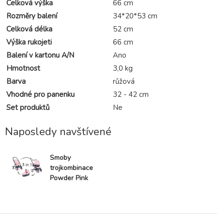
Celková výška
66 cm
Rozměry balení
34*20*53 cm
Celková délka
52 cm
Výška rukojeti
66 cm
Balení v kartonu A/N
Ano
Hmotnost
3,0 kg
Barva
růžová
Vhodné pro panenku
32 - 42 cm
Set produktů
Ne
Naposledy navštívené
Smoby
trojkombinace
Powder Pink
3in1 Maxi
Cosi&Quinny
hluboký a