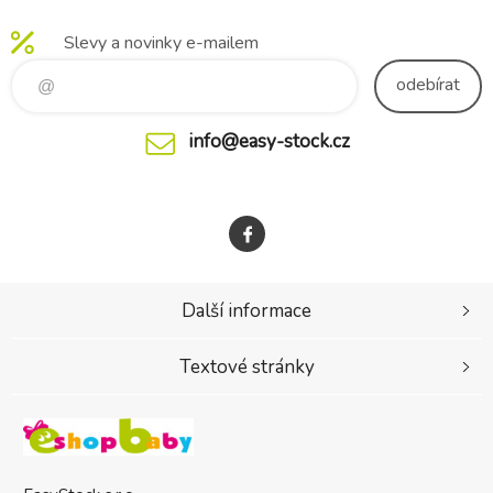
sportovní a
přenosná
Slevy a novinky e-mailem
postýlka pro
42 cm
odebírat
panenku
info@easy-stock.cz
Další informace
Textové stránky