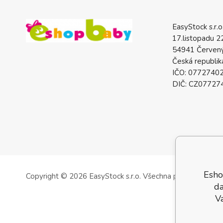
EasyStock s.r.o
17.listopadu 2
54941 Červený
Česká republik
IČO: 0772740
DIČ: CZ07727
Esho
Copyright © 2026 EasyStock s.r.o.
Všechna práva vyhrazen
da
V