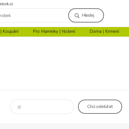
stock.cz
Hledej
 | Koupání
Pro Maminky | Nošení
Doma | Krmení
Chci
odebírat