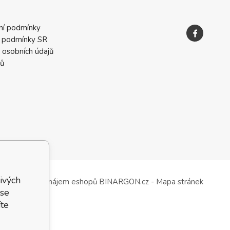
ní podmínky
 podmínky SR
 osobních údajů
ků
ivých
Tvorba a pronájem eshopů
BINARGON.cz
-
Mapa stránek
 se
te