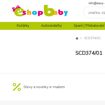
info@easy-
Kočárky
Autosedačky
Spaní | Přebalování
SCD374/01
SCD374/01
Slevy a novinky e-mailem