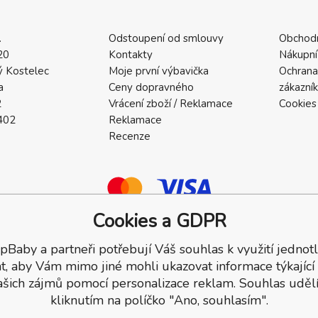
.
Odstoupení od smlouvy
Obchod
20
Kontakty
Nákupní
 Kostelec
Moje první výbavička
Ochrana
a
Ceny dopravného
zákazní
2
Vrácení zboží / Reklamace
Cookies
402
Reklamace
Recenze
Cookies a GDPR
pBaby a partneři potřebují Váš souhlas k využití jednotl
a.
t, aby Vám mimo jiné mohli ukazovat informace týkající
ašich zájmů pomocí personalizace reklam. Souhlas udělí
kliknutím na políčko "Ano, souhlasím".