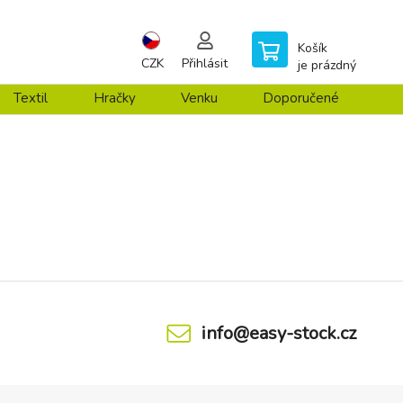
Košík
CZK
Přihlásit
je prázdný
Textil
Hračky
Venku
Doporučené
info@easy-stock.cz