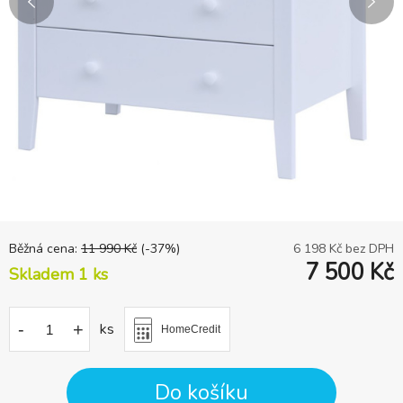
Běžná cena:
11 990
Kč
(-
37
%)
6 198
Kč bez DPH
7 500
Kč
Skladem 1
ks
-
+
ks
HomeCredit
Do košíku