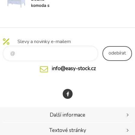
komoda s
přebalovacím
pultem Laura -
bílá
Slevy a novinky e-mailem
odebírat
info@easy-stock.cz
Další informace
Textové stránky