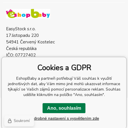
EasyStock s.r.o.
17.listopadu 220
54941 Červený Kostelec
Česká republika
IČO: 07727402
DIČ: CZ07727402
Cookies a GDPR
EshopBaby a partneři potřebují Váš souhlas k využití
jednotlivých dat, aby Vám mimo jiné mohli ukazovat informace
týkající se Vašich zájmů pomocí personalizace reklam. Souhlas
udělíte kliknutím na políčko "Ano, souhlasím".
Copyright © 2026 EasyStock s.r.o.
Ano, souhlasím
Všechna práva vyhrazena.
Podrobné nastavení s vysvětlením zde
Tvorbu webové stránky
zajistil
BINARGON.cz
-
Mapa stránek
Soukromí