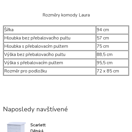
Rozměry komody Laura
Šířka
94 cm
Hloubka bez přebalovacího pultu
57 cm
Hloubka s přebalovacím pultem
75 cm
Výška bez přebalovacího pultu
88,5 cm
Výška s přebalovacím pultem
95,5 cm
Rozměr pro podložku
72 x 85 cm
Naposledy navštívené
Scarlett
Dětská