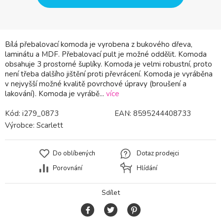
Bílá přebalovací komoda je vyrobena z bukového dřeva,
laminátu a MDF. Přebalovací pult je možné oddělit. Komoda
obsahuje 3 prostorné šuplíky. Komoda je velmi robustní, proto
není třeba dalšího jištění proti převrácení. Komoda je vyráběna
v nejvyšší možné kvalitě povrchové úpravy (broušení a
lakování). Komoda je vyrábě...
více
Kód:
i279_0873
EAN:
8595244408733
Výrobce:
Scarlett
Do oblíbených
Dotaz prodejci
Porovnání
Hlídání
Sdílet