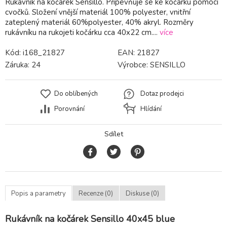
Rukávník na kočárek Sensillo. Připevňuje se ke kočárku pomocí
cvočků. Složení vnější materiál 100% polyester, vnitřní
zateplený materiál 60%polyester, 40% akryl. Rozměry
rukávníku na rukojeti kočárku cca 40x22 cm....
více
Kód:
i168_21827
EAN:
21827
Záruka:
24
Výrobce:
SENSILLO
Do oblíbených
Dotaz prodejci
Porovnání
Hlídání
Sdílet
Popis a parametry
Recenze (0)
Diskuse (0)
Rukávník na kočárek Sensillo 40x45 blue