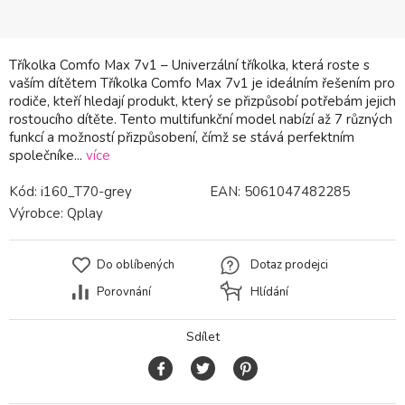
Tříkolka Comfo Max 7v1 – Univerzální tříkolka, která roste s
vaším dítětem Tříkolka Comfo Max 7v1 je ideálním řešením pro
rodiče, kteří hledají produkt, který se přizpůsobí potřebám jejich
rostoucího dítěte. Tento multifunkční model nabízí až 7 různých
funkcí a možností přizpůsobení, čímž se stává perfektním
společníke...
více
Kód:
i160_T70-grey
EAN:
5061047482285
Výrobce:
Qplay
Do oblíbených
Dotaz prodejci
Porovnání
Hlídání
Sdílet