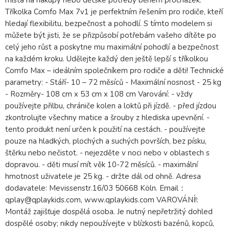
místa na nákupy nebo dětské potřeby během procházek.
Tříkolka Comfo Max 7v1 je perfektním řešením pro rodiče, kteří
hledají flexibilitu, bezpečnost a pohodlí. S tímto modelem si
můžete být jisti, že se přizpůsobí potřebám vašeho dítěte po
celý jeho růst a poskytne mu maximální pohodlí a bezpečnost
na každém kroku. Udělejte každý den ještě lepší s tříkolkou
Comfo Max – ideálním společníkem pro rodiče a děti! Technické
parametry: - Stáří- 10 – 72 měsíců - Maximální nosnost - 25 kg
- Rozměry- 108 cm x 53 cm x 108 cm Varování: - vždy
používejte přilbu, chrániče kolen a loktů při jízdě. - před jízdou
zkontrolujte všechny matice a šrouby z hlediska upevnění. -
tento produkt není určen k použití na cestách. - používejte
pouze na hladkých, plochých a suchých površích, bez písku,
štěrku nebo nečistot. - nejezděte v noci nebo v oblastech s
dopravou. - děti musí mít věk 10-72 měsíců. - maximální
hmotnost uživatele je 25 kg. - držte dál od ohně. Adresa
dodavatele: Mevissenstr.16/03 50668 Köln. Email：
qplay@qplaykids.com, www.qplaykids.com VAROVÁNÍ!:
Montáž zajišťuje dospělá osoba. Je nutný nepřetržitý dohled
dospělé osoby; nikdy nepoužívejte v blízkosti bazénů, kopců,