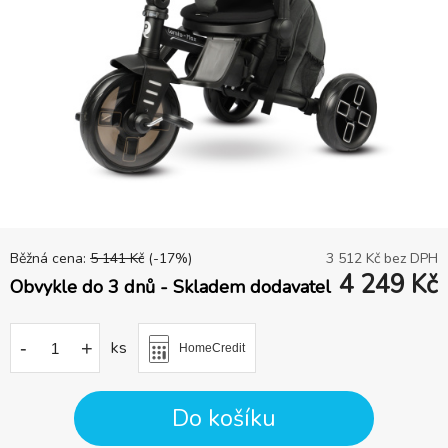
Běžná cena:
5 141
Kč
(-
17
%)
3 512
Kč bez DPH
4 249
Kč
Obvykle do 3 dnů - Skladem dodavatel
-
+
ks
HomeCredit
Do košíku