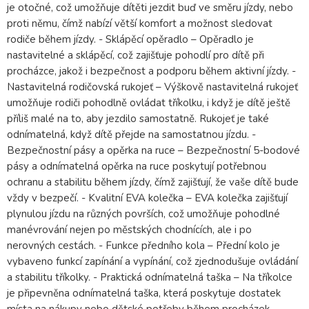
je otočné, což umožňuje dítěti jezdit buď ve směru jízdy, nebo
proti němu, čímž nabízí větší komfort a možnost sledovat
rodiče během jízdy. - Sklápěcí opěradlo – Opěradlo je
nastavitelné a sklápěcí, což zajišťuje pohodlí pro dítě při
procházce, jakož i bezpečnost a podporu během aktivní jízdy. -
Nastavitelná rodičovská rukojeť – Výškově nastavitelná rukojeť
umožňuje rodiči pohodlně ovládat tříkolku, i když je dítě ještě
příliš malé na to, aby jezdilo samostatně. Rukojeť je také
odnímatelná, když dítě přejde na samostatnou jízdu. -
Bezpečnostní pásy a opěrka na ruce – Bezpečnostní 5-bodové
pásy a odnímatelná opěrka na ruce poskytují potřebnou
ochranu a stabilitu během jízdy, čímž zajišťují, že vaše dítě bude
vždy v bezpečí. - Kvalitní EVA kolečka – EVA kolečka zajišťují
plynulou jízdu na různých površích, což umožňuje pohodlné
manévrování nejen po městských chodnících, ale i po
nerovných cestách. - Funkce předního kola – Přední kolo je
vybaveno funkcí zapínání a vypínání, což zjednodušuje ovládání
a stabilitu tříkolky. - Praktická odnímatelná taška – Na tříkolce
je připevněna odnímatelná taška, která poskytuje dostatek