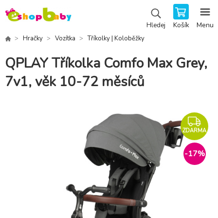
Košík
Menu
Hledej
Hračky
Vozítka
Tříkolky | Koloběžky
QPLAY Tříkolka Comfo Max Grey,
7v1, věk 10-72 měsíců
ZDARMA
-
17
%