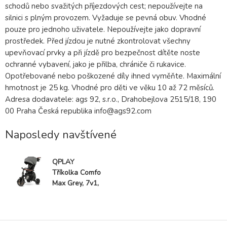
schodů nebo svažitých příjezdových cest; nepoužívejte na
silnici s plným provozem. Vyžaduje se pevná obuv. Vhodné
pouze pro jednoho uživatele. Nepoužívejte jako dopravní
prostředek. Před jízdou je nutné zkontrolovat všechny
upevňovací prvky a při jízdě pro bezpečnost dítěte noste
ochranné vybavení, jako je přilba, chrániče či rukavice.
Opotřebované nebo poškozené díly ihned vyměňte. Maximální
hmotnost je 25 kg. Vhodné pro děti ve věku 10 až 72 měsíců.
Adresa dodavatele: ags 92, s.r.o., Drahobejlova 2515/18, 190
00 Praha Česká republika info@ags92.com
Naposledy navštívené
QPLAY
Tříkolka Comfo
Max Grey, 7v1,
věk 10-72
měsíců