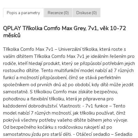
Popis a parametry
Recenze (0)
Diskuse (0)
QPLAY Tříkolka Comfo Max Grey, 7v1, věk 10-72
měsíců
Tříkolka Comfo Max 7v1 – Univerzální tříkolka, která roste s
vaším dítětem Tříkolka Comfo Max 7v1 je ideálním řešením pro
rodiče, kteří hledají produkt, který se přizpůsobí potřebám jejich
rostoucího dítěte. Tento multifunkční model nabízí až 7 různých
funkcí a možností přizpůsobení, čímž se stává perfektním
společníkem od prvních dnů až po období, kdy dítě může jezdit
samostatně. S tříkolkou Comfo max získáte bezpečnou,
pohodlnou a flexibilní tříkolku, která je připravena pro
každodenní dobrodružství. Vlastnosti: - 7v1 funkce – Tento
model nabízí 7 různých možností, jak tříkolku používat, čímž
pokrývá všechny potřeby vašeho dítěte během jeho vývoje.
Od bezpečného kočárku s rodičovskou rukojetí až po
samostatnou jízdu pro starší děti. - Otáčecí sedadlo – Sedadlo